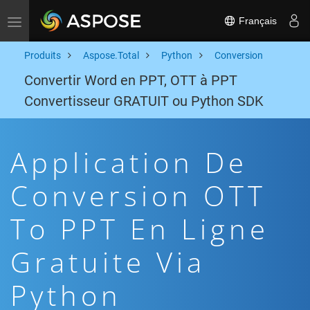
Français
Toggle navigation
Produits
Aspose.Total
Python
Conversion
Convertir Word en PPT, OTT à PPT
Convertisseur GRATUIT ou Python SDK
Application De
Conversion OTT
To PPT En Ligne
Gratuite Via
Python