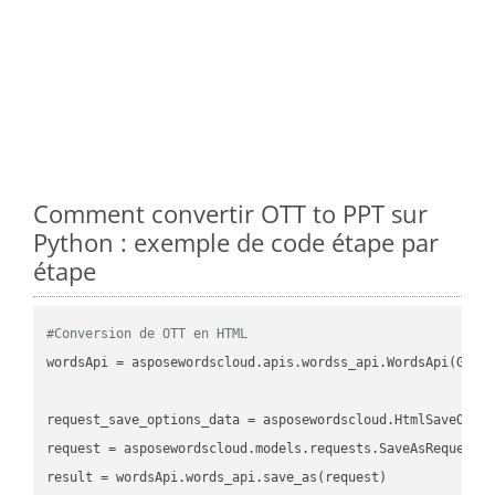
Comment convertir OTT to PPT sur
Python : exemple de code étape par
étape
#Conversion de OTT en HTML
wordsApi = asposewordscloud.apis.wordss_api.WordsApi(GetC
request_save_options_data = asposewordscloud.HtmlSaveOptio
request = asposewordscloud.models.requests.SaveAsRequest(n
result = wordsApi.words_api.save_as(request)
