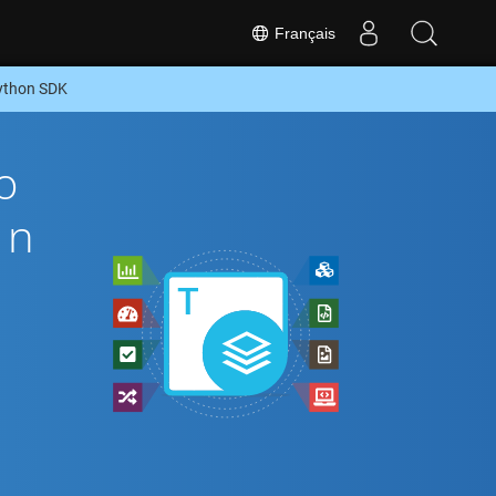
Français
ython SDK
o
on