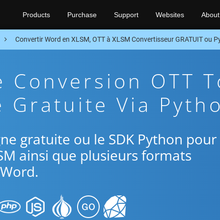
Products
Purchase
Support
Websites
About
Convertir Word en XLSM, OTT à XLSM Convertisseur GRATUIT ou P
e Conversion OTT T
 Gratuite Via Pyth
ligne gratuite ou le SDK Python pour
SM ainsi que plusieurs formats
Word.