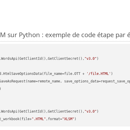
M sur Python : exemple de code étape par 
.WordsApi(GetClientId(),GetClientSecret(),
"v3.0"
)

d.HtmlSaveOptionsData(file_name=file.OTT + 
'/file.HTML'


.WordsApi(GetClientId(),GetClientSecret(),
"v3.0"
t_workbook(file+
".HTML"
,format=
"XLSM"