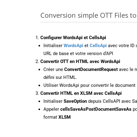
Conversion simple OTT Files t
Configurer WordsApi et CellsApi
Initialiser
WordsApi
et
CellsApi
avec votre ID c
URL de base et votre version d’API
Convertir OTT en HTML avec WordsApi
Créer une
ConvertDocumentRequest
avec le n
défini sur HTML.
Utiliser WordsApi pour convertir le documen
Convertir HTML en XLSM avec CellsApi
Initialiser
SaveOption
depuis CellsAPI avec 
Appeler
cellsSaveAsPostDocumentSaveAs
po
format
XLSM