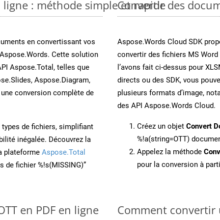
 ligne : méthode simple et rapide
Convertir des docu
cuments en convertissant vos
Aspose.Words Cloud SDK propo
 Aspose.Words. Cette solution
convertir des fichiers MS Word
API Aspose.Total, telles que
l’avons fait ci-dessus pour XLS
se.Slides, Aspose.Diagram,
directs ou des SDK, vous pouv
une conversion complète de
plusieurs formats d’image, not
des API Aspose.Words Cloud.
Créez un objet
Convert D
ypes de fichiers, simplifiant
%!a(string=OTT) docume
ilité inégalée. Découvrez la
Appelez la méthode
Conv
la plateforme
Aspose.Total
pour la conversion à part
ons de fichier %!s(MISSING)”
 OTT en PDF en ligne
Comment convertir 