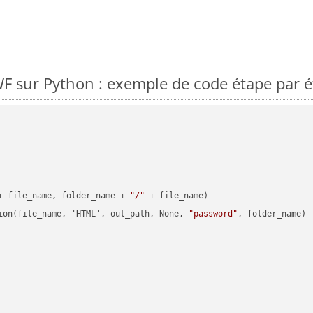
F sur Python : exemple de code étape par 
+ file_name, folder_name + 
"/"
 + file_name)

ion(file_name, 'HTML', out_path, None, 
"password"
, folder_name)
