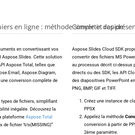
iers en ligne : méthode simple et rapide
Convertir des prése
cuments en convertissant vos
Aspose.Slides Cloud SDK propo
 Aspose.Slides. Cette solution
convertir des fichiers MS Power
API Aspose.Total, telles que
au processus décrit ci-dessus 
ose.Email, Aspose.Diagram,
directs ou des SDK, les API Cl
une conversion complète de
des diapositives PowerPoint e
PNG, BMP, GIF et TIFF.
Créez une instance de c
ypes de fichiers, simplifiant
PPSX
ilité inégalée. Découvrez la
Appelez la méthode
Conv
la plateforme
Aspose.Total
conversion à partir de PP
ons de fichier %!s(MISSING)”
2ème paramètre.