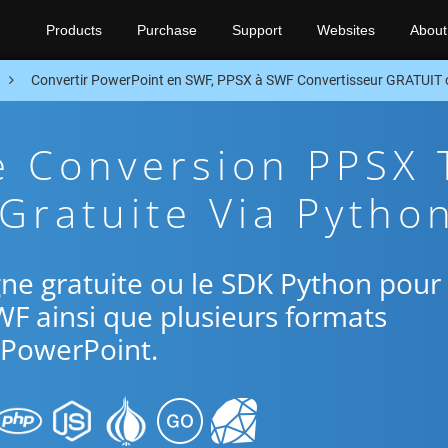
Products
Purchase
Support
Websites
About
Convertir PowerPoint en SWF, PPSX à SWF Convertisseur GRATUIT
e Conversion PPSX 
Gratuite Via Pytho
ligne gratuite ou le SDK Python pour
WF ainsi que plusieurs formats
PowerPoint.