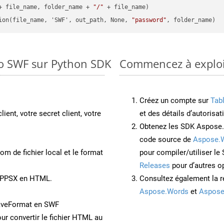
+ file_name, folder_name + 
"/"
 + file_name)

ion(file_name, 'SWF', out_path, None, 
"password"
to SWF sur Python SDK
Commencez à exploit
Créez un compte sur
Tab
lient, votre secret client, votre
et des détails d’autorisat
Obtenez les SDK Aspose.
code source de
Aspose.
om de fichier local et le format
pour compiler/utiliser l
Releases
pour d’autres o
t PPSX en HTML.
Consultez également la r
Aspose.Words
et
Aspose
aveFormat en SWF
ur convertir le fichier HTML au