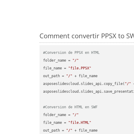
Comment convertir PPSX to SW
#Conversion de PPSX en HTML
folder_name = 
"/"
file_name = 
"file.PPSX"
out_path = 
"/"
 + file_name

asposeslidescloud.slides_api.copy_file(
"/"
 
asposeslidescloud.slides_api.save_presentat
#Conversion de HTML en SWF
folder_name = 
"/"
file_name = 
"file.HTML"
out_path = 
"/"
 + file_name
