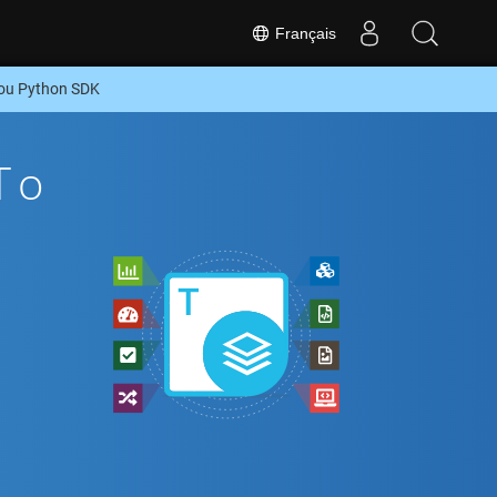
Français
 ou Python SDK
To
n