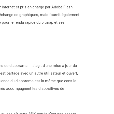
ur Internet et pris en charge par Adobe Flash
l'échange de graphiques, mais fournit également
le pour le rendu rapide du bitmap et ses
s de diaporama. Il s'agit d'une mise à jour du
st partagé avec un autre utilisateur et ouvert,
quence du diaporama est la même que dans la
grés accompagnent les diapositives de
 au cas où votre SDK requis n’est pas encore