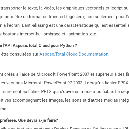
transporter le texte, la vidéo, les graphiques vectoriels et lecript s
çu pour être un format de transfert ingénieux, non seulement pour 
an à l'écran. L'anti-aliasing est une caractéristique qui est essentiel
 boutons interactifs, l'ombrage et l'animation .etc.
de l'API Aspose.Total Cloud pour Python ?
 être consultées sur
Aspose.Total Cloud Documentation
.
t créés à l'aide de Microsoft PowerPoint 2007 et supérieur à des fin
 les versions Microsoft PowerPoint 97-2003. Lorsqu'un fichier PPSX e
rairement au fichier PPTX qui s'ouvre en mode modifiable. La sé
ositives accompagnent les images, les sons et d'autres médias inté
ama.
référée. Que devrais-je faire?
ible en tant que conteneur Docker. Essayez de l’utiliser avec cURL