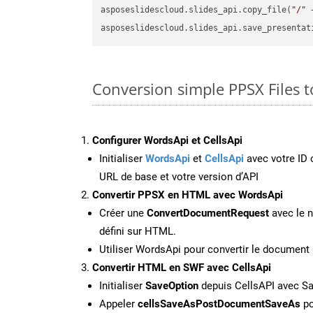
asposeslidescloud.slides_api.copy_file(
"/"
 
asposeslidescloud.slides_api.save_presentat
Conversion simple PPSX Files 
Configurer WordsApi et CellsApi
Initialiser
WordsApi
et
CellsApi
avec votre ID c
URL de base et votre version d’API
Convertir PPSX en HTML avec WordsApi
Créer une
ConvertDocumentRequest
avec le n
défini sur HTML.
Utiliser WordsApi pour convertir le documen
Convertir HTML en SWF avec CellsApi
Initialiser
SaveOption
depuis CellsAPI avec S
Appeler
cellsSaveAsPostDocumentSaveAs
po