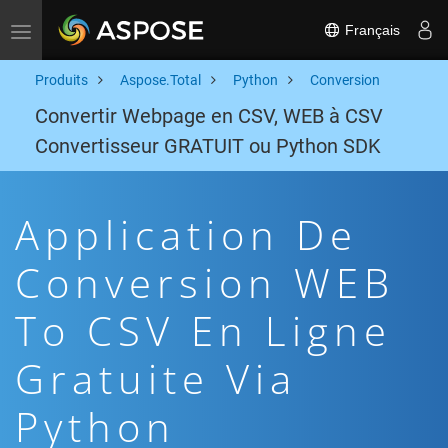
Français
Toggle navigation
Produits
Aspose.Total
Python
Conversion
Convertir Webpage en CSV, WEB à CSV
Convertisseur GRATUIT ou Python SDK
Application De
Conversion WEB
To CSV En Ligne
Gratuite Via
Python