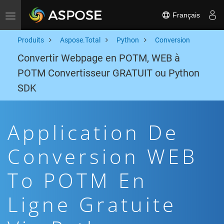
Français
Toggle navigation
Produits
Aspose.Total
Python
Conversion
Convertir Webpage en POTM, WEB à
POTM Convertisseur GRATUIT ou Python
SDK
Application De
Conversion WEB
To POTM En
Ligne Gratuite