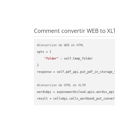
Comment convertir WEB to XLT
#Conversion de WEB en HTML
opts = {

"folder"
 : self.temp_folder

}

response = self.pdf_api.put_pdf_in_storage_
#Conversion de HTML en XLTM
wordsApi = asposewordscloud.apis.wordss_api
result = cellsApi.cells_workbook_put_conver