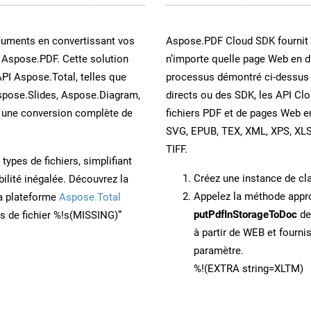
cuments en convertissant vos
Aspose.PDF Cloud SDK fournit d
 Aspose.PDF. Cette solution
n’importe quelle page Web en di
API Aspose.Total, telles que
processus démontré ci-dessus 
spose.Slides, Aspose.Diagram,
directs ou des SDK, les API Cl
une conversion complète de
fichiers PDF et de pages Web 
SVG, EPUB, TEX, XML, XPS, XL
TIFF.
ypes de fichiers, simplifiant
Créez une instance de c
ilité inégalée. Découvrez la
Appelez la méthode app
la plateforme
Aspose.Total
putPdfInStorageToDoc
de
ons de fichier %!s(MISSING)”
à partir de WEB et fourn
paramètre.
%!(EXTRA string=XLTM)