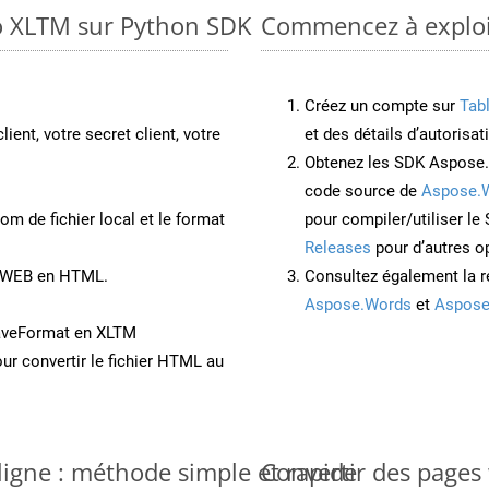
to XLTM sur Python SDK
Commencez à exploit
Créez un compte sur
Tab
lient, votre secret client, votre
et des détails d’autorisat
Obtenez les SDK Aspose.
code source de
Aspose.
om de fichier local et le format
pour compiler/utiliser l
Releases
pour d’autres o
t WEB en HTML.
Consultez également la r
Aspose.Words
et
Aspose
aveFormat en XLTM
ur convertir le fichier HTML au
ligne : méthode simple et rapide
Convertir des pages