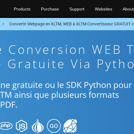
Products
Purchase
Support
Websites
About
Convertir Webpage en XLTM, WEB à XLTM Convertisseur GRATUIT 
e Conversion WEB 
 Gratuite Via Pyth
ligne gratuite ou le SDK Python pour
LTM ainsi que plusieurs formats
PDF.