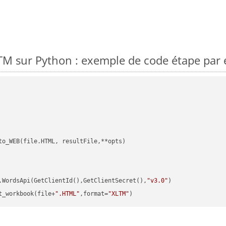
M sur Python : exemple de code étape par 
to_WEB(file.HTML, resultFile,**opts)

.WordsApi(GetClientId(),GetClientSecret(),
"v3.0"
)

t_workbook(file+
".HTML"
,format=
"XLTM"