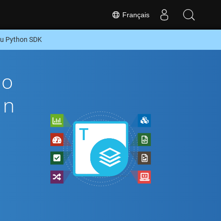
Français
ou Python SDK
To
on