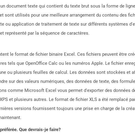
e un document texte qui contient du texte brut sous la forme de lig
et sont utilisés pour une meilleure arrangement du contenu des fic
te ou application de traitement de texte sur différents systèmes d'e
e et représenté par la séquence de caractères.
ntent le format de fichier binaire Excel. Ces fichiers peuvent être cr
ires tels que OpenOffice Calc ou les numéros Apple. Le fichier enre
ne ou plusieurs feuilles de calcul. Les données sont stockées et af
tendre sur des valeurs numériques, des données de texte, des formu
ons comme Microsoft Excel vous permet d'exporter des données de 
 et plusieurs autres. Le format de fichier XLS a été remplacé par 
ières versions fournissent toujours une prise en charge de la créati
maintenant.
référée. Que devrais-je faire?