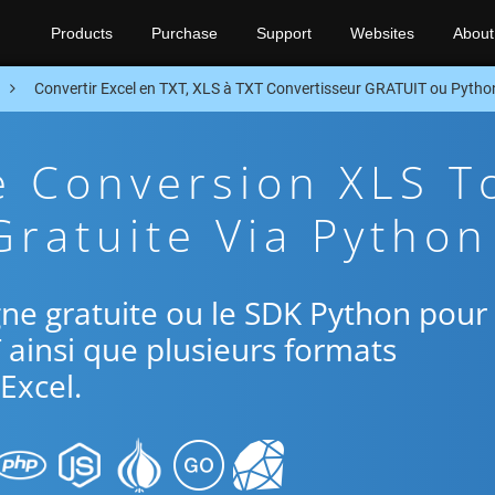
Products
Purchase
Support
Websites
About
Convertir Excel en TXT, XLS à TXT Convertisseur GRATUIT ou Pyth
e Conversion XLS T
Gratuite Via Python
ligne gratuite ou le SDK Python pour
T ainsi que plusieurs formats
Excel.