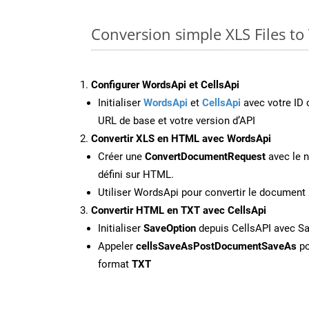
Conversion simple XLS Files t
Configurer WordsApi et CellsApi
Initialiser
WordsApi
et
CellsApi
avec votre ID c
URL de base et votre version d’API
Convertir XLS en HTML avec WordsApi
Créer une
ConvertDocumentRequest
avec le n
défini sur HTML.
Utiliser WordsApi pour convertir le documen
Convertir HTML en TXT avec CellsApi
Initialiser
SaveOption
depuis CellsAPI avec S
Appeler
cellsSaveAsPostDocumentSaveAs
po
format
TXT