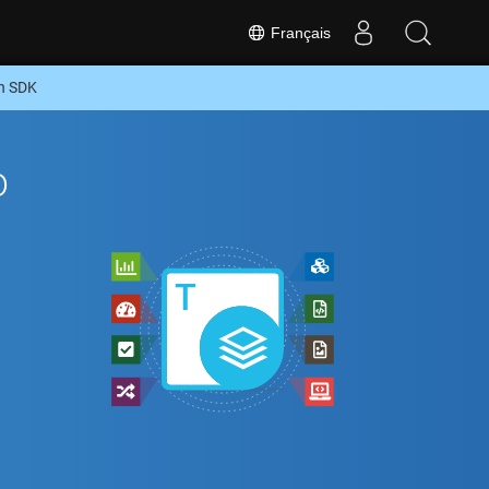
Français
on SDK
o