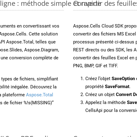
 ligne : méthode simple et rapide
Convertir des feuill
cuments en convertissant vos
Aspose.Cells Cloud SDK propos
Aspose.Cells. Cette solution
convertir des fichiers MS Excel
API Aspose.Total, telles que
processus présenté ci-dessus p
ose.Slides, Aspose.Diagram,
REST directs ou des SDK, les 
une conversion complète de
convertir des feuilles Excel e
PNG, BMP, GIF et TIFF.
Créez l’objet
SaveOption
e
ypes de fichiers, simplifiant
propriété
SaveFormat
.
ilité inégalée. Découvrez la
Créez un objet
Convert D
la plateforme
Aspose.Total
Appelez la méthode
Sav
ons de fichier %!s(MISSING)”
CellsApi pour la conversi