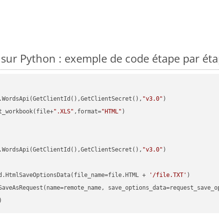
sur Python : exemple de code étape par ét
.WordsApi(GetClientId(),GetClientSecret(),
"v3.0"
t_workbook(file+
".XLS"
,format=
"HTML"
)

.WordsApi(GetClientId(),GetClientSecret(),
"v3.0"
)

d.HtmlSaveOptionsData(file_name=file.HTML + 
'/file.TXT'