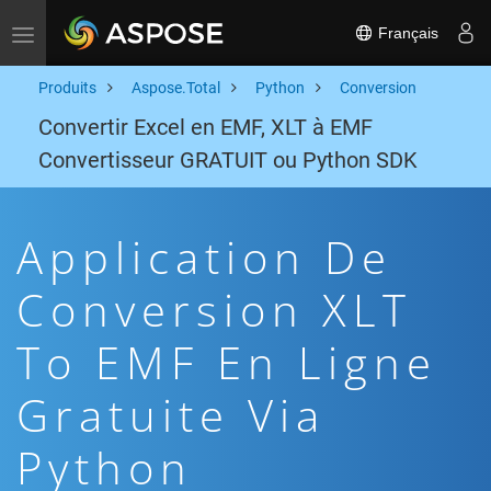
Français
Toggle navigation
Produits
Aspose.Total
Python
Conversion
Convertir Excel en EMF, XLT à EMF
Convertisseur GRATUIT ou Python SDK
Application De
Conversion XLT
To EMF En Ligne
Gratuite Via
Python