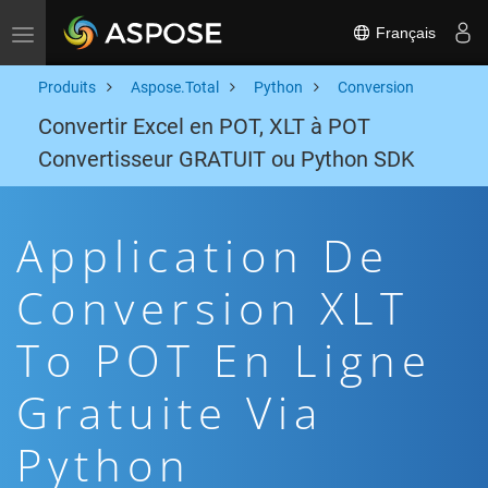
Français
Toggle navigation
Produits
Aspose.Total
Python
Conversion
Convertir Excel en POT, XLT à POT
Convertisseur GRATUIT ou Python SDK
Application De
Conversion XLT
To POT En Ligne
Gratuite Via
Python