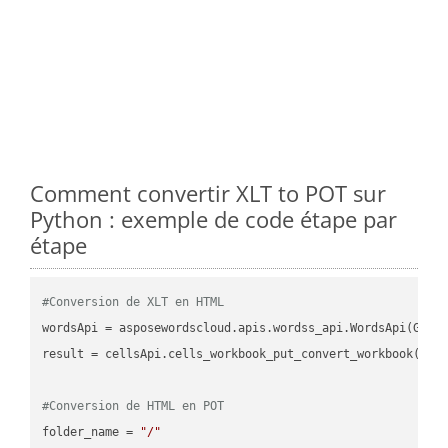
Comment convertir XLT to POT sur
Python : exemple de code étape par
étape
#Conversion de XLT en HTML
wordsApi = asposewordscloud.apis.wordss_api.WordsApi(GetC
result = cellsApi.cells_workbook_put_convert_workbook(fil
#Conversion de HTML en POT
folder_name = 
"/"