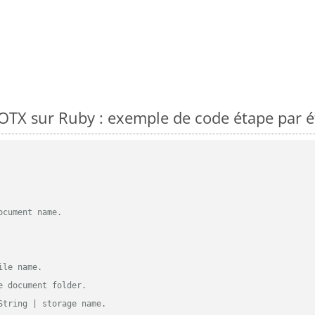
TX sur Ruby : exemple de code étape par é
ocument name.
ile name.
e document folder.
String | storage name.