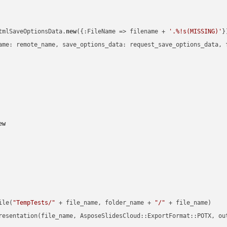
tmlSaveOptionsData.
new
({:FileName => filename + 
'.%!s(MISSING)'
})
ame: remote_name, save_options_data: request_save_options_data, f
ew
ile(
"TempTests/"
 + file_name, folder_name + 
"/"
 + file_name)

resentation(file_name, AsposeSlidesCloud::ExportFormat::POTX, ou