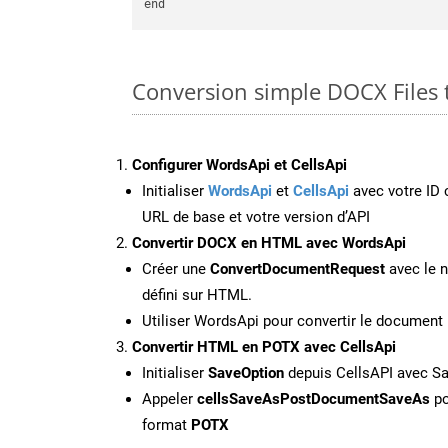
Conversion simple DOCX Files
Configurer WordsApi et CellsApi
Initialiser
WordsApi
et
CellsApi
avec votre ID c
URL de base et votre version d’API
Convertir DOCX en HTML avec WordsApi
Créer une
ConvertDocumentRequest
avec le n
défini sur HTML.
Utiliser WordsApi pour convertir le docume
Convertir HTML en POTX avec CellsApi
Initialiser
SaveOption
depuis CellsAPI avec S
Appeler
cellsSaveAsPostDocumentSaveAs
po
format
POTX