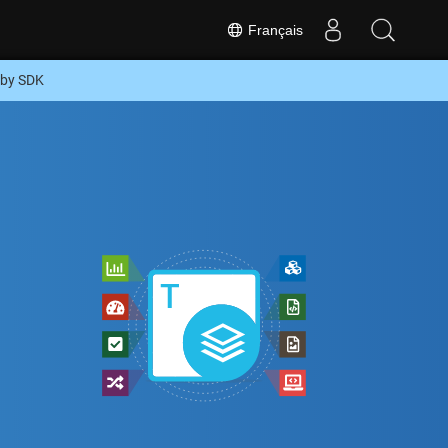
Français
uby SDK