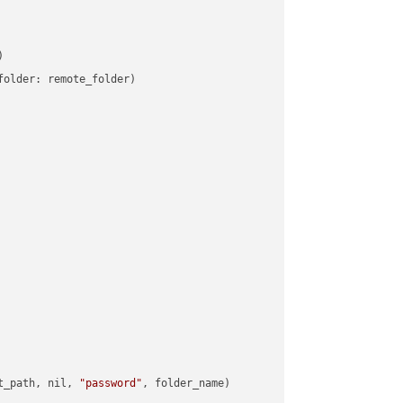


older: remote_folder)   

t_path, nil, 
"password"
, folder_name)
