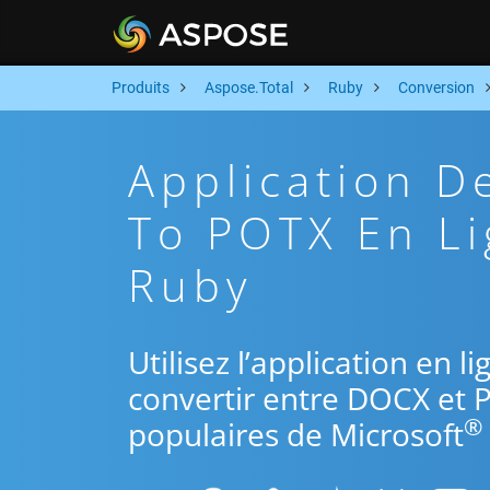
Produits
Aspose.Total
Ruby
Conversion
Application 
To POTX En Li
Ruby
Utilisez l’application en 
convertir entre DOCX et 
®
populaires de Microsoft