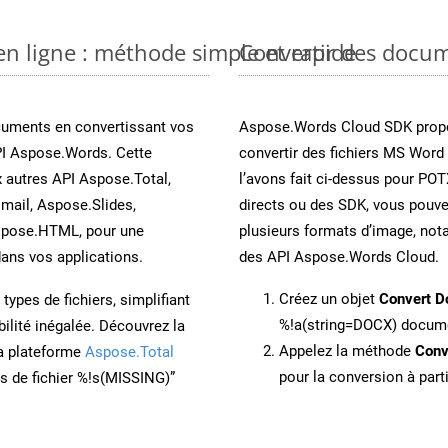
n ligne : méthode simple et rapide
Convertir des docu
cuments en convertissant vos
Aspose.Words Cloud SDK propo
PI Aspose.Words. Cette
convertir des fichiers MS Word
x autres API Aspose.Total,
l’avons fait ci-dessus pour POT
mail, Aspose.Slides,
directs ou des SDK, vous pouv
spose.HTML, pour une
plusieurs formats d’image, not
ans vos applications.
des API Aspose.Words Cloud.
Créez un objet
Convert D
ypes de fichiers, simplifiant
%!a(string=DOCX) docum
ilité inégalée. Découvrez la
Appelez la méthode
Conv
la plateforme
Aspose.Total
pour la conversion à par
ons de fichier %!s(MISSING)”