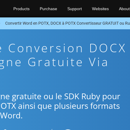
Products
Purchase
Support
Websites
About
Convertir Word en POTX, DOCX à POTX Convertisseur GRATUIT ou R
De Conversion DOCX
gne Gratuite Via
ligne gratuite ou le SDK Ruby pour
POTX ainsi que plusieurs formats
Word.