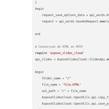
}

begin

    request_save_options_data = api_words.H
    request = api_words.SaveAsRequest.
new
(n
end

# Conversion de HTML en POTX
require
'aspose_slides_cloud'
api_slides = AsposeSlidesCloud::SlidesApi.
n
begin

    folder_name = 
"/"
    file_name = 
"file.HTML"
    out_path = 
"/"
 + file_name

    AsposeSlidesCloud::SpecUtils.api.copy_f
    AsposeSlidesCloud::SpecUtils.api.save_p