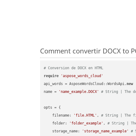
Comment convertir DOCX to PO
# Conversion de DOCX en HTML
require
'aspose_words_cloud'
api_words = AsposeWordsCloud::WordsApi.
new
name = 
'name_example.DOCX'
# String | The d
opts = { 

    filename: 
'file.HTML'
, 
# String | The f
    folder: 
'folder_example'
, 
# String | Th
    storage_name: 
'storage_name_example'
# 