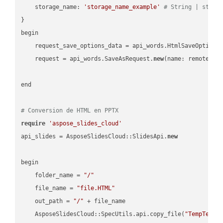
    storage_name: 
'storage_name_example'
# String | stora
}

begin

    request_save_options_data = api_words.HtmlSaveOptions
    request = api_words.SaveAsRequest.
new
(name: remote_nam
end

# Conversion de HTML en PPTX
require
'aspose_slides_cloud'
api_slides = AsposeSlidesCloud::SlidesApi.
new
begin

    folder_name = 
"/"
    file_name = 
"file.HTML"
    out_path = 
"/"
 + file_name

    AsposeSlidesCloud::SpecUtils.api.copy_file(
"TempTests