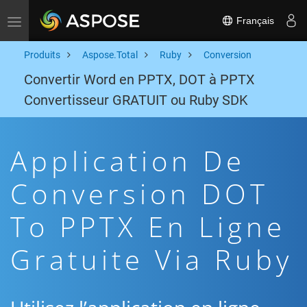
Français
Toggle navigation
Produits
Aspose.Total
Ruby
Conversion
Convertir Word en PPTX, DOT à PPTX
Convertisseur GRATUIT ou Ruby SDK
Application De
Conversion DOT
To PPTX En Ligne
Gratuite Via Ruby