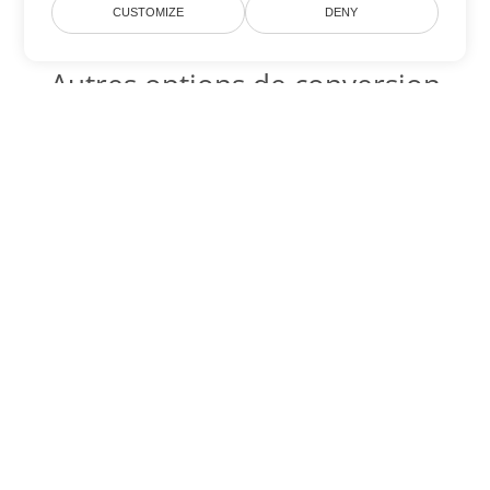
CUSTOMIZE
DENY
Autres options de conversion
Word
Convertir DOT en DOC
DOC:
Microsoft Word Binary Format
Convertir DOT en DOCX
DOCX:
Office 2007+ Word Document
Convertir DOT en DOCM
DOCM:
Microsoft Word 2007 Marco File
Convertir DOT en DOTX
DOTX:
Microsoft Word Template File