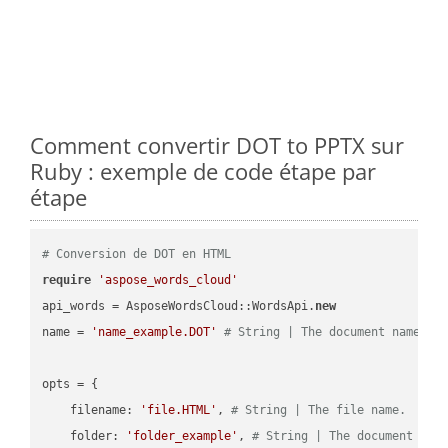
Comment convertir DOT to PPTX sur
Ruby : exemple de code étape par
étape
# Conversion de DOT en HTML
require
'aspose_words_cloud'
api_words = AsposeWordsCloud::WordsApi.
new
name = 
'name_example.DOT'
# String | The document name.
opts = { 

    filename: 
'file.HTML'
, 
# String | The file name.
    folder: 
'folder_example'
, 
# String | The document fol