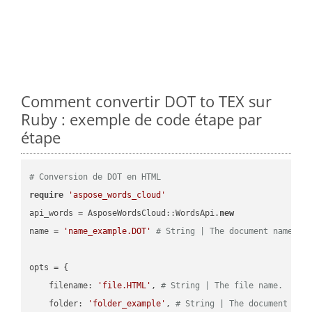
Comment convertir DOT to TEX sur
Ruby : exemple de code étape par
étape
# Conversion de DOT en HTML
require
'aspose_words_cloud'
api_words = AsposeWordsCloud::WordsApi.
new
name = 
'name_example.DOT'
# String | The document name.
opts = { 

    filename: 
'file.HTML'
, 
# String | The file name.
    folder: 
'folder_example'
, 
# String | The document fol