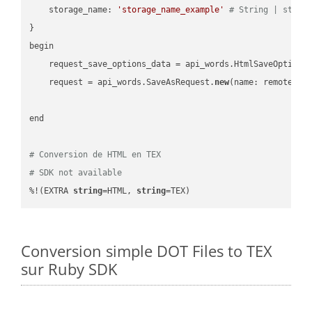
    storage_name: 
'storage_name_example'
# String | stora
}

begin

    request_save_options_data = api_words.HtmlSaveOptions
    request = api_words.SaveAsRequest.
new
(name: remote_nam
end

# Conversion de HTML en TEX
# SDK not available
%!(EXTRA 
string
=HTML, 
string
=TEX)
Conversion simple DOT Files to TEX
sur Ruby SDK