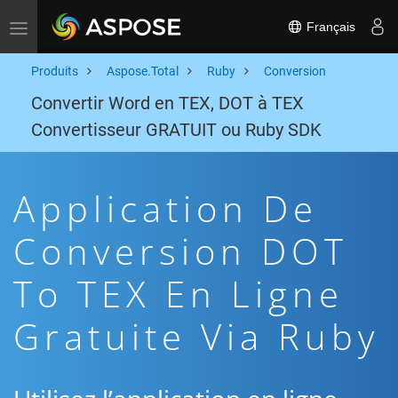
Français
Toggle navigation
Produits
Aspose.Total
Ruby
Conversion
Convertir Word en TEX, DOT à TEX
Convertisseur GRATUIT ou Ruby SDK
Application De
Conversion DOT
To TEX En Ligne
Gratuite Via Ruby