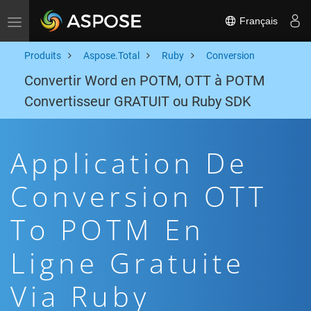
Français
Toggle navigation
Produits
Aspose.Total
Ruby
Conversion
Convertir Word en POTM, OTT à POTM
Convertisseur GRATUIT ou Ruby SDK
Application De
Conversion OTT
To POTM En
Ligne Gratuite
Via Ruby