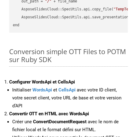
    out_path = 
"/"
 + file_name

    AsposeSlidesCloud::SpecUtils.api.copy_file(
"TempTests
    AsposeSlidesCloud::SpecUtils.api.save_presentation(fi
Conversion simple OTT Files to POTM
sur Ruby SDK
Configurer WordsApi et CellsApi
Initialiser
WordsApi
et
CellsApi
avec votre ID client,
votre secret client, votre URL de base et votre version
d’API
Convertir OTT en HTML avec WordsApi
Créer une
ConvertDocumentRequest
avec le nom de
fichier local et le format défini sur HTML.