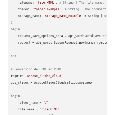
    filename: 
'file.HTML'
, 
# String | The file name.
    folder: 
'folder_example'
, 
# String | The document fol
    storage_name: 
'storage_name_example'
# String | stora
}

begin

    request_save_options_data = api_words.HtmlSaveOptions
    request = api_words.SaveAsRequest.
new
(name: remote_nam
end

# Conversion de HTML en POTM
require
'aspose_slides_cloud'
api_slides = AsposeSlidesCloud::SlidesApi.
new
begin

    folder_name = 
"/"
    file_name = 
"file.HTML"