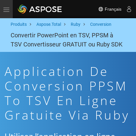
Français
Toggle navigation
Produits
Aspose.Total
Ruby
Conversion
Convertir PowerPoint en TSV, PPSM à
TSV Convertisseur GRATUIT ou Ruby SDK
Application De
Conversion PPSM
To TSV En Ligne
Gratuite Via Ruby