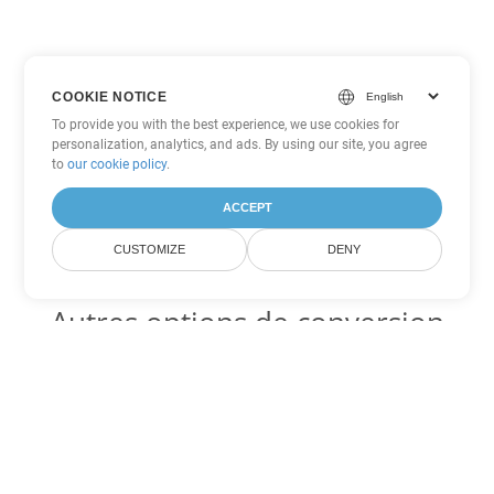
COOKIE NOTICE
To provide you with the best experience, we use cookies for
personalization, analytics, and ads. By using our site, you agree
to
our cookie policy
.
ACCEPT
CUSTOMIZE
DENY
Autres options de conversion
PowerPoint
Convertir PPSM en DOC
DOC:
Microsoft Word Binary Format