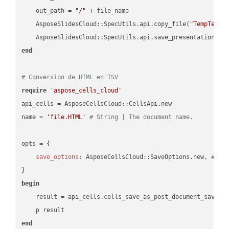
    out_path = 
"/"
 + file_name

    AsposeSlidesCloud::SpecUtils.api.copy_file(
"TempTests
    AsposeSlidesCloud::SpecUtils.api.save_presentation(fi
end
# Conversion de HTML en TSV
require
'aspose_cells_cloud'
api_cells = AsposeCellsCloud::CellsApi.new

name = 
'file.HTML'
# String | The document name.
opts = { 

save_options:
 AsposeCellsCloud::SaveOptions.new, 
# Sa
begin
    result = api_cells.cells_save_as_post_document_save_a
end