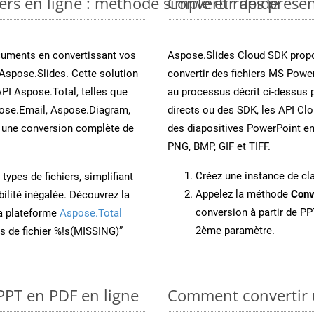
ers en ligne : méthode simple et rapide
Convertir des prése
cuments en convertissant vos
Aspose.Slides Cloud SDK propo
Aspose.Slides. Cette solution
convertir des fichiers MS Power
API Aspose.Total, telles que
au processus décrit ci-dessus 
ose.Email, Aspose.Diagram,
directs ou des SDK, les API Cl
une conversion complète de
des diapositives PowerPoint e
PNG, BMP, GIF et TIFF.
Créez une instance de c
ypes de fichiers, simplifiant
Appelez la méthode
Conv
ilité inégalée. Découvrez la
conversion à partir de PP
la plateforme
Aspose.Total
2ème paramètre.
ons de fichier %!s(MISSING)”
PPT en PDF en ligne
Comment convertir