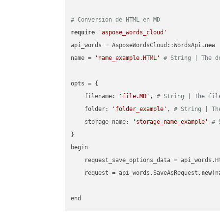
# Conversion de HTML en MD
require
'aspose_words_cloud'
api_words = AsposeWordsCloud::WordsApi.
new
name = 
'name_example.HTML'
# String | The d
opts = { 

    filename: 
'file.MD'
, 
# String | The fil
    folder: 
'folder_example'
, 
# String | Th
    storage_name: 
'storage_name_example'
# 
}

begin

    request_save_options_data = api_words.H
    request = api_words.SaveAsRequest.
new
(n