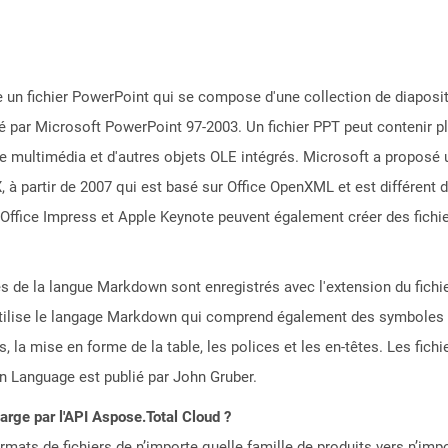
 un fichier PowerPoint qui se compose d'une collection de diapositi
lisé par Microsoft PowerPoint 97-2003. Un fichier PPT peut contenir p
 le multimédia et d'autres objets OLE intégrés. Microsoft a proposé 
 partir de 2007 qui est basé sur Office OpenXML et est différent de
ffice Impress et Apple Keynote peuvent également créer des fichie
tes de la langue Markdown sont enregistrés avec l'extension du fic
 utilise le langage Markdown qui comprend également des symboles d
s, la mise en forme de la table, les polices et les en-têtes. Les fi
Language est publié par John Gruber.
harge par l'API Aspose.Total Cloud ?
mats de fichiers de n’importe quelle famille de produits vers n’impo