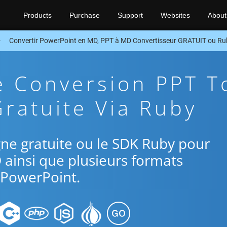
Products
Purchase
Support
Websites
About
Convertir PowerPoint en MD, PPT à MD Convertisseur GRATUIT ou R
e Conversion PPT T
ratuite Via Ruby
ligne gratuite ou le SDK Ruby pour
 ainsi que plusieurs formats
PowerPoint.