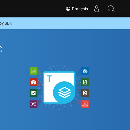
Français
uby SDK
o