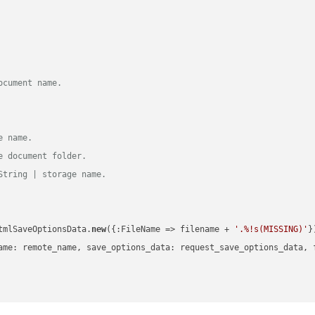
ocument name.
e name.
e document folder.
String | storage name.
tmlSaveOptionsData.
new
({:FileName => filename + 
'.%!s(MISSING)'
})
ame: remote_name, save_options_data: request_save_options_data, f