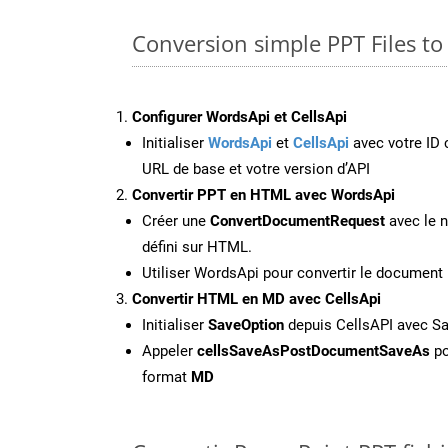
Conversion simple PPT Files t
Configurer WordsApi et CellsApi
Initialiser
WordsApi
et
CellsApi
avec votre ID c
URL de base et votre version d’API
Convertir PPT en HTML avec WordsApi
Créer une
ConvertDocumentRequest
avec le n
défini sur HTML.
Utiliser WordsApi pour convertir le documen
Convertir HTML en MD avec CellsApi
Initialiser
SaveOption
depuis CellsAPI avec S
Appeler
cellsSaveAsPostDocumentSaveAs
po
format
MD