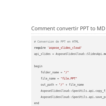
Comment convertir PPT to MD 
# Conversion de PPT en HTML
require
'aspose_slides_cloud'
api_slides = AsposeSlidesCloud::SlidesApi.
n
begin

    folder_name = 
"/"
    file_name = 
"file.PPT"
    out_path = 
"/"
 + file_name

    AsposeSlidesCloud::SpecUtils.api.copy_f
    AsposeSlidesCloud::SpecUtils.api.save_p
end
