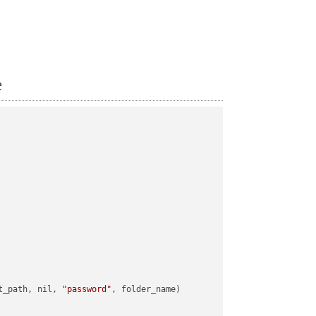
e
t_path, nil, 
"password"
, folder_name)
