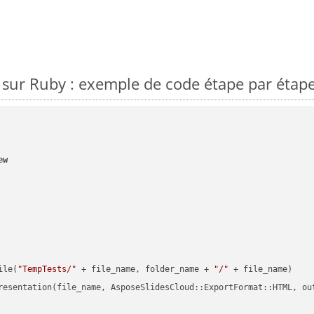
sur Ruby : exemple de code étape par étap
ew
ile(
"TempTests/"
 + file_name, folder_name + 
"/"
 + file_name)

resentation(file_name, AsposeSlidesCloud::ExportFormat::HTML, ou