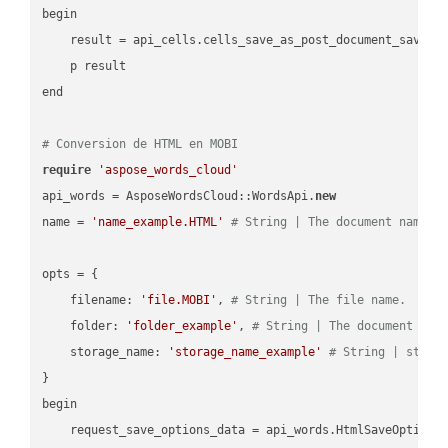
begin

    result = api_cells.cells_save_as_post_document_save_a
    p result

end

# Conversion de HTML en MOBI
require
'aspose_words_cloud'
api_words = AsposeWordsCloud::WordsApi.
new
name = 
'name_example.HTML'
# String | The document name.
opts = { 

    filename: 
'file.MOBI'
, 
# String | The file name.
    folder: 
'folder_example'
, 
# String | The document fol
    storage_name: 
'storage_name_example'
# String | stora
}

begin

    request_save_options_data = api_words.HtmlSaveOptions