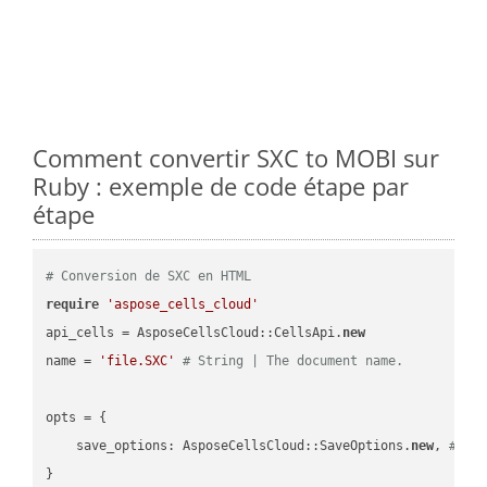
Comment convertir SXC to MOBI sur
Ruby : exemple de code étape par
étape
# Conversion de SXC en HTML
require
'aspose_cells_cloud'
api_cells = AsposeCellsCloud::CellsApi.
new
name = 
'file.SXC'
# String | The document name.
opts = { 

    save_options: AsposeCellsCloud::SaveOptions.
new
, 
# Sa
}
