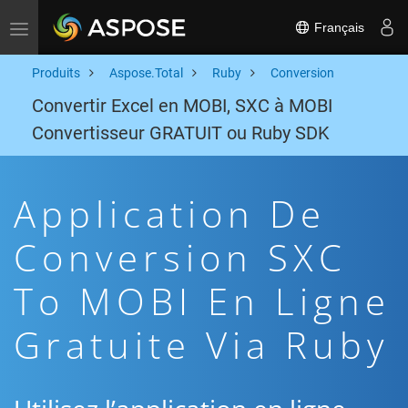
Français
Toggle navigation
Produits
Aspose.Total
Ruby
Conversion
Convertir Excel en MOBI, SXC à MOBI
Convertisseur GRATUIT ou Ruby SDK
Application De
Conversion SXC
To MOBI En Ligne
Gratuite Via Ruby