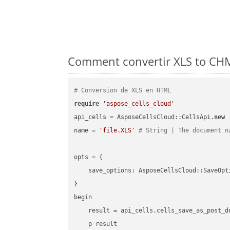
Comment convertir XLS to CHM
# Conversion de XLS en HTML
require
'aspose_cells_cloud'
api_cells = AsposeCellsCloud::CellsApi.
new
name = 
'file.XLS'
# String | The document n
opts = { 

    save_options: AsposeCellsCloud::SaveOpt
}

begin

    result = api_cells.cells_save_as_post_d
    p result
