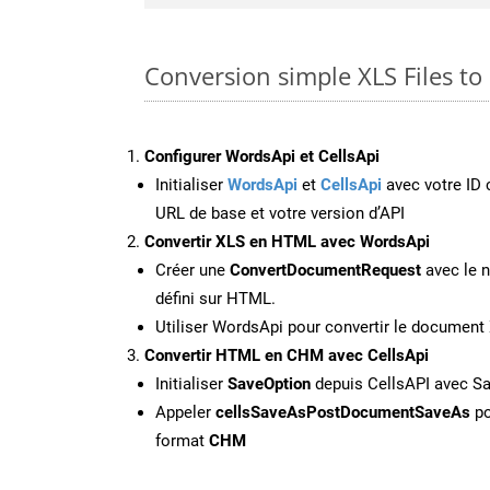
Conversion simple XLS Files t
Configurer WordsApi et CellsApi
Initialiser
WordsApi
et
CellsApi
avec votre ID c
URL de base et votre version d’API
Convertir XLS en HTML avec WordsApi
Créer une
ConvertDocumentRequest
avec le n
défini sur HTML.
Utiliser WordsApi pour convertir le documen
Convertir HTML en CHM avec CellsApi
Initialiser
SaveOption
depuis CellsAPI avec 
Appeler
cellsSaveAsPostDocumentSaveAs
po
format
CHM