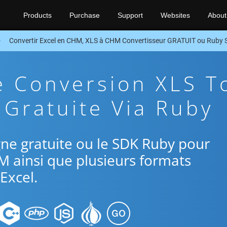
Products
Purchase
Support
Websites
About
Convertir Excel en CHM, XLS à CHM Convertisseur GRATUIT ou Ruby
e Conversion XLS T
Gratuite Via Ruby
ligne gratuite ou le SDK Ruby pour
M ainsi que plusieurs formats
Excel.