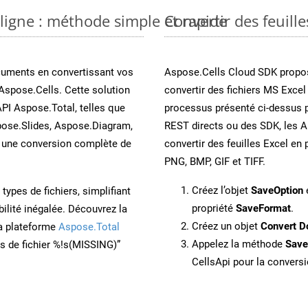
 ligne : méthode simple et rapide
Convertir des feuill
cuments en convertissant vos
Aspose.Cells Cloud SDK propos
Aspose.Cells. Cette solution
convertir des fichiers MS Excel
API Aspose.Total, telles que
processus présenté ci-dessus p
ose.Slides, Aspose.Diagram,
REST directs ou des SDK, les 
une conversion complète de
convertir des feuilles Excel e
PNG, BMP, GIF et TIFF.
Créez l’objet
SaveOption
e
ypes de fichiers, simplifiant
propriété
SaveFormat
.
ilité inégalée. Découvrez la
Créez un objet
Convert D
la plateforme
Aspose.Total
Appelez la méthode
Sav
ons de fichier %!s(MISSING)”
CellsApi pour la conversi