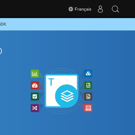
Français
 SDK
o