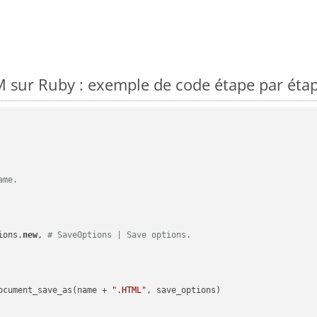
 sur Ruby : exemple de code étape par éta
ame.
ions.
new
, 
# SaveOptions | Save options.
ocument_save_as(name + 
".HTML"
, save_options)
