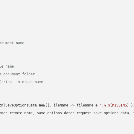
ocument name.
le name.
e document folder.
String | storage name.
tmlSaveOptionsData.
new
({:FileName => filename + 
'.%!s(MISSING)'
})
ame: remote_name, save_options_data: request_save_options_data, f