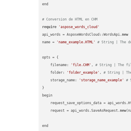
end

# Conversion de HTML en CHM
require
'aspose_words_cloud'
api_words = AsposeWordsCloud::WordsApi.
new
name = 
'name_example.HTML'
# String | The d
opts = { 

    filename: 
'file.CHM'
, 
# String | The fi
    folder: 
'folder_example'
, 
# String | Th
    storage_name: 
'storage_name_example'
# 
}

begin

    request_save_options_data = api_words.H
    request = api_words.SaveAsRequest.
new
(n