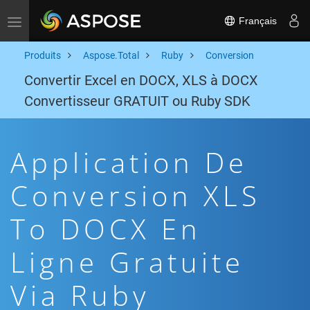
Français
Toggle navigation
Produits
Aspose.Total
Ruby
Conversion
Convertir Excel en DOCX, XLS à DOCX
Convertisseur GRATUIT ou Ruby SDK
Application De
Conversion XLS
To DOCX En
Ligne Gratuite
Via Ruby