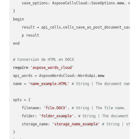
    save_options: AsposeCellsCloud::SaveOptions.
new
, 
# Sa
}

begin

    result = api_cells.cells_save_as_post_document_save_a
    p result

end

# Conversion de HTML en DOCX
require
'aspose_words_cloud'
api_words = AsposeWordsCloud::WordsApi.
new
name = 
'name_example.HTML'
# String | The document name.
opts = { 

    filename: 
'file.DOCX'
, 
# String | The file name.
    folder: 
'folder_example'
, 
# String | The document fol
    storage_name: 
'storage_name_example'
# String | stora
}
