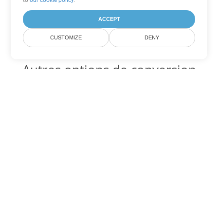
to
our cookie policy
.
ACCEPT
CUSTOMIZE
DENY
Autres options de conversion
Excel
Convertir XLS en DOC
DOC:
Microsoft Word Binary Format
Convertir XLS en DOT
DOT:
Microsoft Word Template Files
Convertir XLS en DOCX
DOCX:
Office 2007+ Word Document