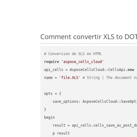
Comment convertir XLS to DOT
# Conversion de XLS en HTML
require
'aspose_cells_cloud'
api_cells = AsposeCellsCloud::CellsApi.
new
name = 
'file.XLS'
# String | The document n
opts = { 

    save_options: AsposeCellsCloud::SaveOpt
}

begin

    result = api_cells.cells_save_as_post_d
    p result
