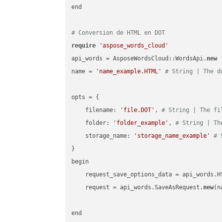
end

# Conversion de HTML en DOT
require
'aspose_words_cloud'
api_words = AsposeWordsCloud::WordsApi.
new
name = 
'name_example.HTML'
# String | The d
opts = { 

    filename: 
'file.DOT'
, 
# String | The fi
    folder: 
'folder_example'
, 
# String | Th
    storage_name: 
'storage_name_example'
# 
}

begin

    request_save_options_data = api_words.H
    request = api_words.SaveAsRequest.
new
(n