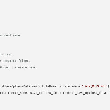
ocument name.
le name.
e document folder.
String | storage name.
tmlSaveOptionsData.
new
({:FileName => filename + 
'.%!s(MISSING)'
})
ame: remote_name, save_options_data: request_save_options_data, f