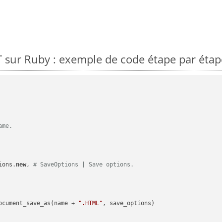
 sur Ruby : exemple de code étape par étap
ame.
ions.
new
, 
# SaveOptions | Save options.
ocument_save_as(name + 
".HTML"
, save_options)
