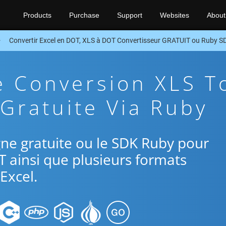
Products
Purchase
Support
Websites
About
Convertir Excel en DOT, XLS à DOT Convertisseur GRATUIT ou Ruby S
e Conversion XLS T
Gratuite Via Ruby
ligne gratuite ou le SDK Ruby pour
T ainsi que plusieurs formats
Excel.