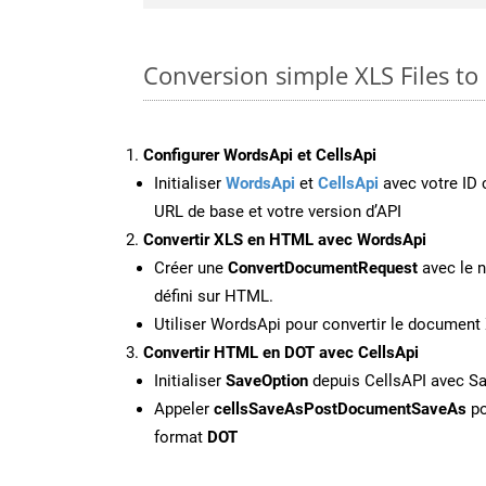
Conversion simple XLS Files t
Configurer WordsApi et CellsApi
Initialiser
WordsApi
et
CellsApi
avec votre ID c
URL de base et votre version d’API
Convertir XLS en HTML avec WordsApi
Créer une
ConvertDocumentRequest
avec le n
défini sur HTML.
Utiliser WordsApi pour convertir le documen
Convertir HTML en DOT avec CellsApi
Initialiser
SaveOption
depuis CellsAPI avec S
Appeler
cellsSaveAsPostDocumentSaveAs
po
format
DOT