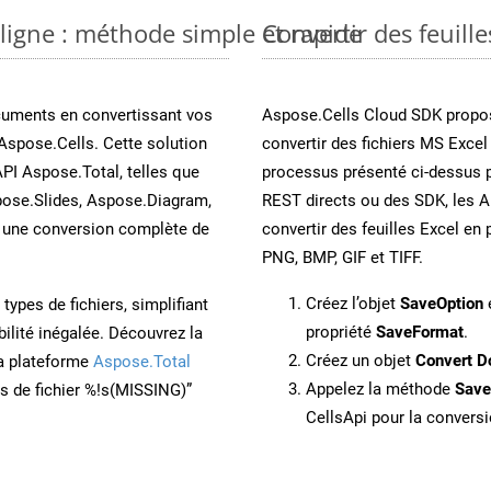
 ligne : méthode simple et rapide
Convertir des feuill
cuments en convertissant vos
Aspose.Cells Cloud SDK propos
Aspose.Cells. Cette solution
convertir des fichiers MS Excel
API Aspose.Total, telles que
processus présenté ci-dessus p
ose.Slides, Aspose.Diagram,
REST directs ou des SDK, les 
une conversion complète de
convertir des feuilles Excel e
PNG, BMP, GIF et TIFF.
Créez l’objet
SaveOption
e
ypes de fichiers, simplifiant
propriété
SaveFormat
.
ilité inégalée. Découvrez la
Créez un objet
Convert D
la plateforme
Aspose.Total
Appelez la méthode
Sav
ons de fichier %!s(MISSING)”
CellsApi pour la conversi