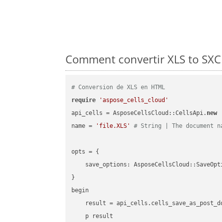
Comment convertir XLS to SXC 
# Conversion de XLS en HTML
require
'aspose_cells_cloud'
api_cells = AsposeCellsCloud::CellsApi.
new
name = 
'file.XLS'
# String | The document n
opts = { 

    save_options: AsposeCellsCloud::SaveOpt
}

begin

    result = api_cells.cells_save_as_post_d
    p result
