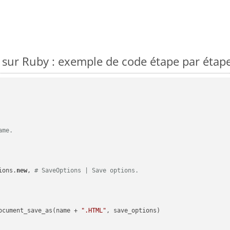
sur Ruby : exemple de code étape par étap
ame.
ions.
new
, 
# SaveOptions | Save options.
ocument_save_as(name + 
".HTML"
, save_options)
