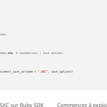
name.
ions.
new
, 
# SaveOptions | Save options.
ocument_save_as(name + 
".SXC"
, save_options)

o SXC sur Ruby SDK
Commencez à exploit