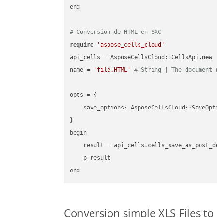
end

# Conversion de HTML en SXC
require
'aspose_cells_cloud'
api_cells = AsposeCellsCloud::CellsApi.
new
name = 
'file.HTML'
# String | The document 
opts = { 

    save_options: AsposeCellsCloud::SaveOpt
}

begin

    result = api_cells.cells_save_as_post_d
    p result

Conversion simple XLS Files t