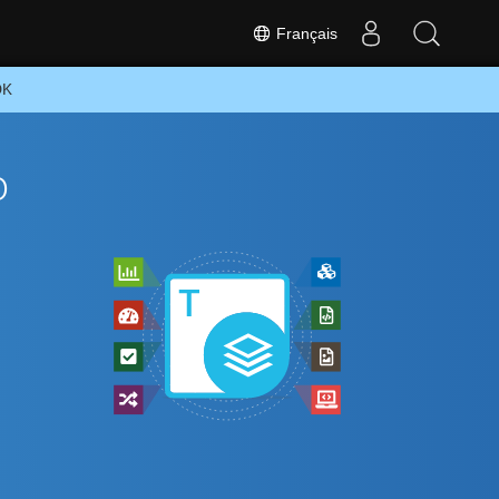
Français
DK
o