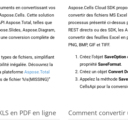
cuments en convertissant vos
Aspose.Cells Cloud SDK propos
Aspose.Cells. Cette solution
convertir des fichiers MS Excel
API Aspose.Total, telles que
processus présenté ci-dessus p
ose.Slides, Aspose.Diagram,
REST directs ou des SDK, les 
une conversion complète de
convertir des feuilles Excel e
PNG, BMP, GIF et TIFF.
Créez l’objet
SaveOption
e
ypes de fichiers, simplifiant
propriété
SaveFormat
.
ilité inégalée. Découvrez la
Créez un objet
Convert D
la plateforme
Aspose.Total
Appelez la méthode
Sav
ons de fichier %!s(MISSING)”
CellsApi pour la conversi
XLS en PDF en ligne
Comment convertir 