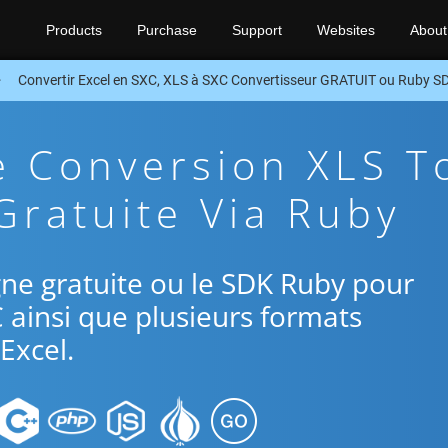
Products
Purchase
Support
Websites
About
Convertir Excel en SXC, XLS à SXC Convertisseur GRATUIT ou Ruby S
e Conversion XLS T
Gratuite Via Ruby
ligne gratuite ou le SDK Ruby pour
C ainsi que plusieurs formats
Excel.