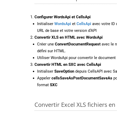
Configurer WordsApi et CellsApi
Initialiser
WordsApi
et
CellsApi
avec votre ID c
URL de base et votre version d’API
Convertir XLS en HTML avec WordsApi
Créer une
ConvertDocumentRequest
avec le n
défini sur HTML.
Utiliser WordsApi pour convertir le documen
Convertir HTML en SXC avec CellsApi
Initialiser
SaveOption
depuis CellsAPI avec S
Appeler
cellsSaveAsPostDocumentSaveAs
po
format
SXC
Convertir Excel XLS fichiers en