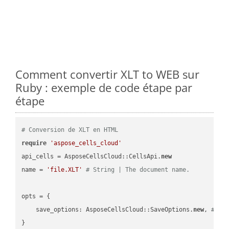
Comment convertir XLT to WEB sur
Ruby : exemple de code étape par
étape
# Conversion de XLT en HTML
require
'aspose_cells_cloud'
api_cells = AsposeCellsCloud::CellsApi.
new
name = 
'file.XLT'
# String | The document name.
opts = { 

    save_options: AsposeCellsCloud::SaveOptions.
new
, 
# Sa
}
