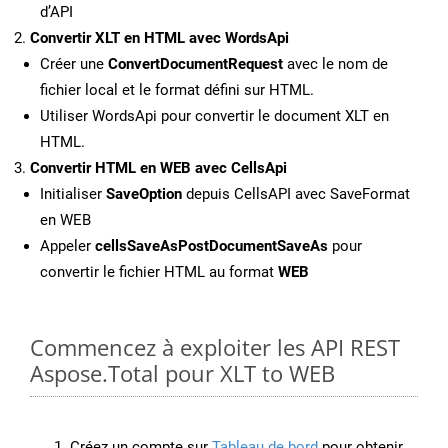
d’API
Convertir XLT en HTML avec WordsApi
Créer une
ConvertDocumentRequest
avec le nom de
fichier local et le format défini sur HTML.
Utiliser WordsApi pour convertir le document XLT en
HTML.
Convertir HTML en WEB avec CellsApi
Initialiser
SaveOption
depuis CellsAPI avec SaveFormat
en WEB
Appeler
cellsSaveAsPostDocumentSaveAs
pour
convertir le fichier HTML au format
WEB
Commencez à exploiter les API REST
Aspose.Total pour XLT to WEB
Créez un compte sur
Tableau de bord
pour obtenir