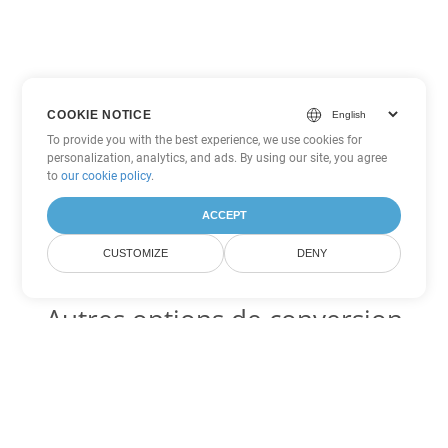
COOKIE NOTICE
To provide you with the best experience, we use cookies for
personalization, analytics, and ads. By using our site, you agree
to
our cookie policy
.
ACCEPT
CUSTOMIZE
DENY
Autres options de conversion
Excel
Convertir XLT en DOC
DOC:
Microsoft Word Binary Format