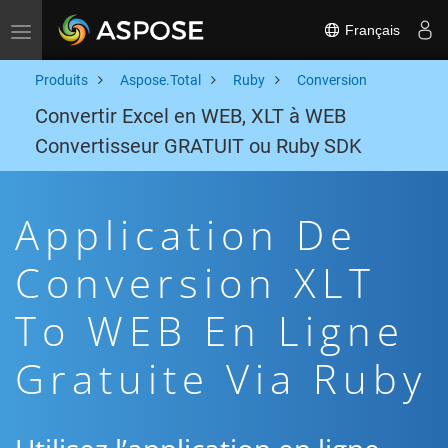
Français
Toggle navigation
Produits
Aspose.Total
Ruby
Conversion
Convertir Excel en WEB, XLT à WEB
Convertisseur GRATUIT ou Ruby SDK
Application De
Conversion XLT
To WEB En Ligne
Gratuite Via Ruby