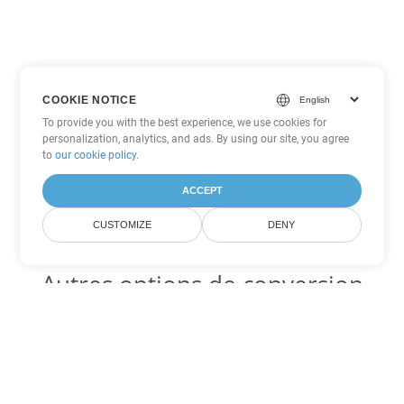
COOKIE NOTICE
To provide you with the best experience, we use cookies for
personalization, analytics, and ads. By using our site, you agree
to
our cookie policy
.
ACCEPT
CUSTOMIZE
DENY
Autres options de conversion
Excel
Convertir XLT en DOC
DOC:
Microsoft Word Binary Format