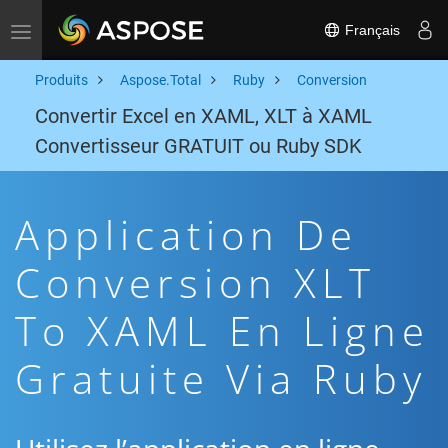
Français
Toggle navigation
Produits
Aspose.Total
Ruby
Conversion
Convertir Excel en XAML, XLT à XAML
Convertisseur GRATUIT ou Ruby SDK
Application De
Conversion XLT
To XAML En Ligne
Gratuite Via Ruby