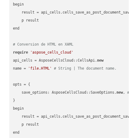
begin

    result = api_cells.cells_save_as_post_document_save_a
    p result

end

# Conversion de HTML en XAML
require
'aspose_cells_cloud'
api_cells = AsposeCellsCloud::CellsApi.
new
name = 
'file.HTML'
# String | The document name.
opts = { 

    save_options: AsposeCellsCloud::SaveOptions.
new
, 
# Sa
}

begin

    result = api_cells.cells_save_as_post_document_save_a
    p result
