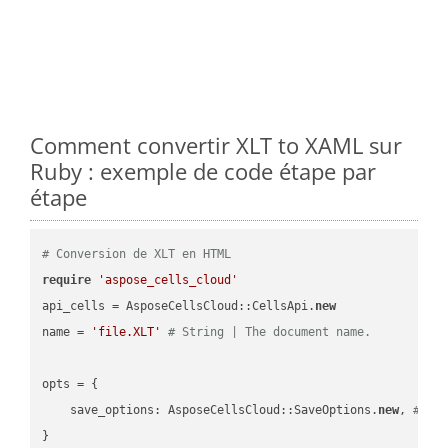
Comment convertir XLT to XAML sur
Ruby : exemple de code étape par
étape
# Conversion de XLT en HTML
require
'aspose_cells_cloud'
api_cells = AsposeCellsCloud::CellsApi.
new
name = 
'file.XLT'
# String | The document name.
opts = { 

    save_options: AsposeCellsCloud::SaveOptions.
new
, 
# Sa
}
