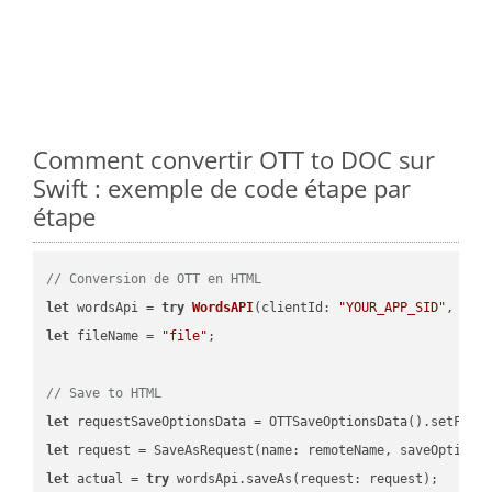
Comment convertir OTT to DOC sur
Swift : exemple de code étape par
étape
// Conversion de OTT en HTML
let
 wordsApi = 
try
WordsAPI
(
clientId: 
"YOUR_APP_SID"
, cli
let
 fileName = 
"file"
;

// Save to HTML
let
 requestSaveOptionsData = OTTSaveOptionsData().setFile
let
 request = SaveAsRequest(name: remoteName, saveOptions
let
 actual = 
try
 wordsApi.saveAs(request: request);
