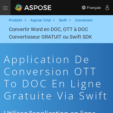
Français
Toggle navigation
Produits
Aspose.Total
Swift
Conversion
Convertir Word en DOC, OTT à DOC
Convertisseur GRATUIT ou Swift SDK
Application De
Conversion OTT
To DOC En Ligne
Gratuite Via Swift