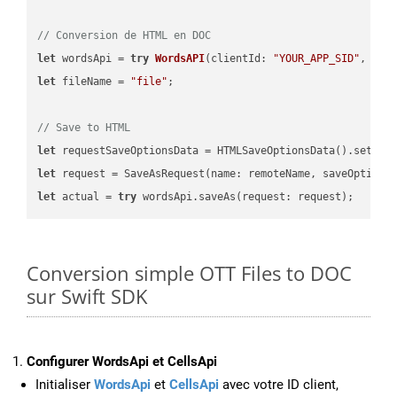
// Conversion de HTML en DOC
let
 wordsApi = 
try
WordsAPI
(
clientId: 
"YOUR_APP_SID"
, cli
let
 fileName = 
"file"
;

// Save to HTML
let
 requestSaveOptionsData = HTMLSaveOptionsData().setFil
let
 request = SaveAsRequest(name: remoteName, saveOptions
let
 actual = 
try
Conversion simple OTT Files to DOC
sur Swift SDK
Configurer WordsApi et CellsApi
Initialiser
WordsApi
et
CellsApi
avec votre ID client,