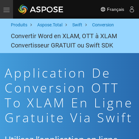
Français
Toggle navigation
Produits
Aspose.Total
Swift
Conversion
Convertir Word en XLAM, OTT à XLAM
Convertisseur GRATUIT ou Swift SDK
Application De
Conversion OTT
To XLAM En Ligne
Gratuite Via Swift