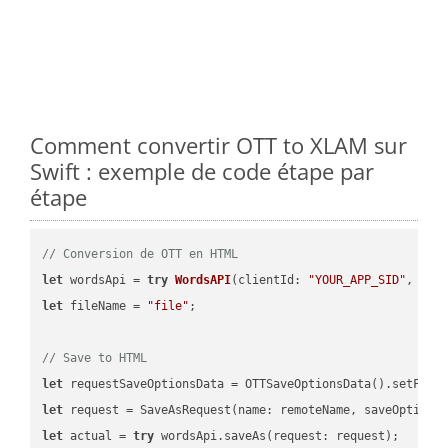
Comment convertir OTT to XLAM sur
Swift : exemple de code étape par
étape
// Conversion de OTT en HTML
let
 wordsApi = 
try
WordsAPI
(
clientId: 
"YOUR_APP_SID"
, cli
let
 fileName = 
"file"
;

// Save to HTML
let
 requestSaveOptionsData = OTTSaveOptionsData().setFile
let
 request = SaveAsRequest(name: remoteName, saveOptions
let
 actual = 
try
 wordsApi.saveAs(request: request);
