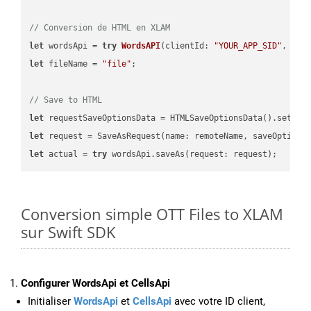
// Conversion de HTML en XLAM
let
 wordsApi = 
try
WordsAPI
(
clientId: 
"YOUR_APP_SID"
, cli
let
 fileName = 
"file"
;

// Save to HTML
let
 requestSaveOptionsData = HTMLSaveOptionsData().setFil
let
 request = SaveAsRequest(name: remoteName, saveOptions
let
 actual = 
try
Conversion simple OTT Files to XLAM
sur Swift SDK
Configurer WordsApi et CellsApi
Initialiser
WordsApi
et
CellsApi
avec votre ID client,