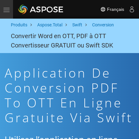
Français
Toggle navigation
Produits
Aspose.Total
Swift
Conversion
Convertir Word en OTT, PDF à OTT
Convertisseur GRATUIT ou Swift SDK
Application De
Conversion PDF
To OTT En Ligne
Gratuite Via Swift