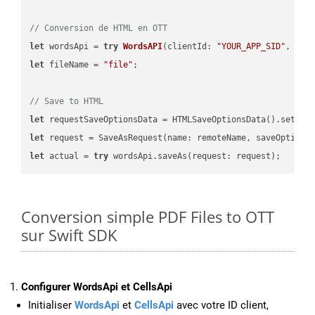
// Conversion de HTML en OTT
let
 wordsApi = 
try
WordsAPI
(
clientId: 
"YOUR_APP_SID"
, cli
let
 fileName = 
"file"
;

// Save to HTML
let
 requestSaveOptionsData = HTMLSaveOptionsData().setFil
let
 request = SaveAsRequest(name: remoteName, saveOptions
let
 actual = 
try
Conversion simple PDF Files to OTT
sur Swift SDK
Configurer WordsApi et CellsApi
Initialiser
WordsApi
et
CellsApi
avec votre ID client,