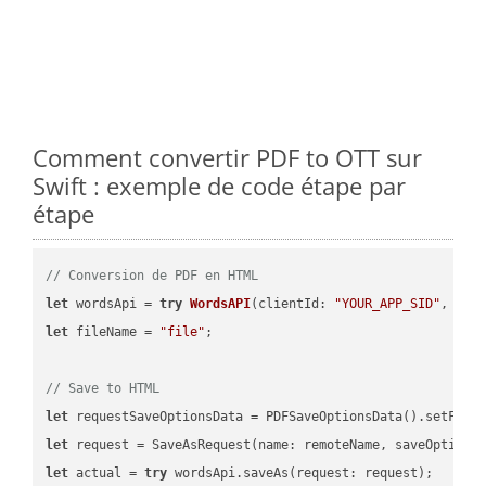
Comment convertir PDF to OTT sur
Swift : exemple de code étape par
étape
// Conversion de PDF en HTML
let
 wordsApi = 
try
WordsAPI
(
clientId: 
"YOUR_APP_SID"
, cli
let
 fileName = 
"file"
;

// Save to HTML
let
 requestSaveOptionsData = PDFSaveOptionsData().setFile
let
 request = SaveAsRequest(name: remoteName, saveOptions
let
 actual = 
try
 wordsApi.saveAs(request: request);
