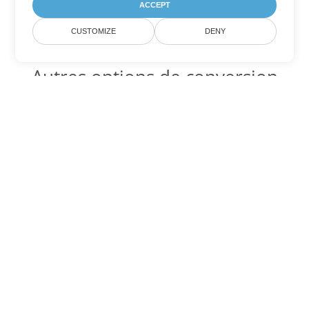
ACCEPT
CUSTOMIZE
DENY
Autres options de conversion
Word
Convertir PDF en DOC
DOC:
Microsoft Word Binary Format
Convertir PDF en DOT
DOT:
Microsoft Word Template Files
Convertir PDF en DOCX
DOCX:
Office 2007+ Word Document
Convertir PDF en DOCM