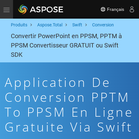
Français
Toggle navigation
Produits
Aspose.Total
Swift
Conversion
Convertir PowerPoint en PPSM, PPTM à
PPSM Convertisseur GRATUIT ou Swift
SDK
Application De
Conversion PPTM
To PPSM En Ligne
Gratuite Via Swift