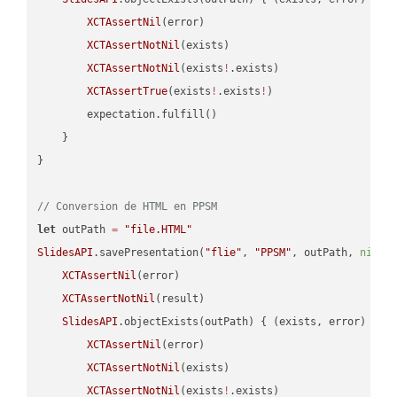
XCTAssertNil
(error)

XCTAssertNotNil
(exists)

XCTAssertNotNil
(exists
!
.exists)

XCTAssertTrue
(exists
!
.exists
!
)

        expectation.fulfill()

    }

}

// Conversion de HTML en PPSM
let
 outPath 
=
"file.HTML"
SlidesAPI
.savePresentation(
"flie"
, 
"PPSM"
, outPath, 
nil
, 
XCTAssertNil
(error)

XCTAssertNotNil
(result)

SlidesAPI
.objectExists(outPath) { (exists, error) -> 
XCTAssertNil
(error)

XCTAssertNotNil
(exists)

XCTAssertNotNil
(exists
!
.exists)
