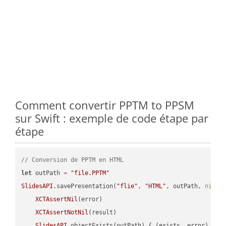
Comment convertir PPTM to PPSM
sur Swift : exemple de code étape par
étape
// Conversion de PPTM en HTML
let
 outPath 
=
"file.PPTM"
SlidesAPI
.savePresentation(
"flie"
, 
"HTML"
, outPath, 
nil
, 
XCTAssertNil
(error)

XCTAssertNotNil
(result)

SlidesAPI
.objectExists(outPath) { (exists, error) -> 