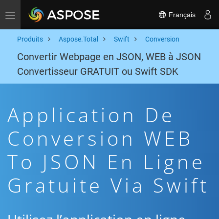
Français
Toggle navigation
Produits
Aspose.Total
Swift
Conversion
Convertir Webpage en JSON, WEB à JSON
Convertisseur GRATUIT ou Swift SDK
Application De
Conversion WEB
To JSON En Ligne
Gratuite Via Swift