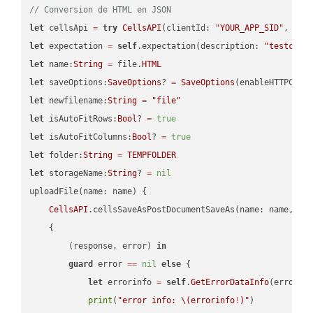
// Conversion de HTML en JSON
let
 cellsApi 
=
try
CellsAPI
(clientId: 
"YOUR_APP_SID"
, cli
let
 expectation 
=
self
.expectation(description: 
"testcell
let
 name:
String
=
 file.
HTML
let
 saveOptions:
SaveOptions
? 
=
SaveOptions
(enableHTTPComp
let
 newfilename:
String
=
"file"
let
 isAutoFitRows:
Bool
? 
=
true
let
 isAutoFitColumns:
Bool
? 
=
true
let
 folder:
String
=
TEMPFOLDER
let
 storageName:
String
? 
=
nil
uploadFile(name: name) {

CellsAPI
.cellsSaveAsPostDocumentSaveAs(name: name, sav
    {

        (response, error) 
in
guard
 error 
==
nil
else
 {

let
 errorinfo 
=
self
.
GetErrorDataInfo
(error: 
print
(
"error info: 
\(errorinfo
!
)
"
)
