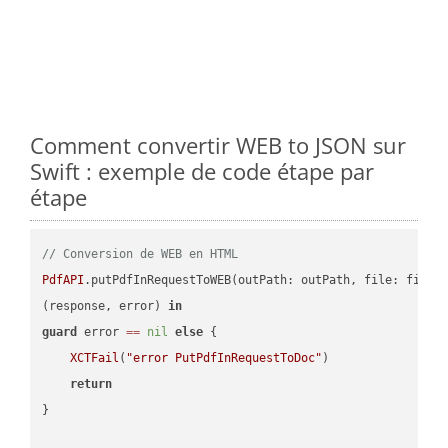
Comment convertir WEB to JSON sur
Swift : exemple de code étape par
étape
// Conversion de WEB en HTML
PdfAPI
.putPdfInRequestToWEB(outPath: outPath, file: file.
(response, error) 
in
guard
 error 
==
nil
else
 {

XCTFail
(
"error PutPdfInRequestToDoc"
)

return
}
