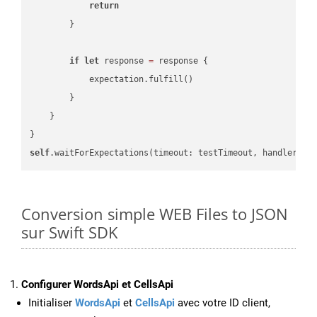
return
        }

if
let
 response 
=
 response {

            expectation.fulfill()

        }

    }

self
.waitForExpectations(timeout: testTimeout, handler: 
n
Conversion simple WEB Files to JSON
sur Swift SDK
Configurer WordsApi et CellsApi
Initialiser
WordsApi
et
CellsApi
avec votre ID client,