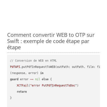
Comment convertir WEB to OTP sur
Swift : exemple de code étape par
étape
// Conversion de WEB en HTML
PdfAPI
.putPdfInRequestToWEB(outPath: outPath, file: file.
(response, error) 
in
guard
 error 
==
nil
else
 {

XCTFail
(
"error PutPdfInRequestToDoc"
)

return
}
