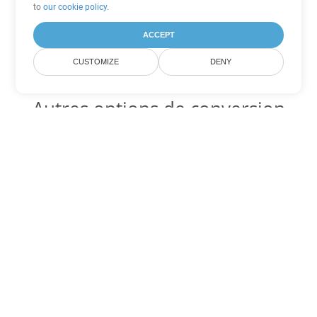
to
our cookie policy
.
ACCEPT
CUSTOMIZE
DENY
Autres options de conversion
PDF
Convertir WEB en DOC
DOC:
Microsoft Word Binary Format
Convertir WEB en DOT
DOT:
Microsoft Word Template Files
Convertir WEB en DOCX
DOCX:
Office 2007+ Word Document