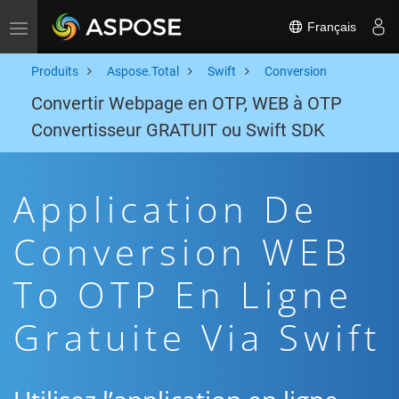
Français
Toggle navigation
Produits
Aspose.Total
Swift
Conversion
Convertir Webpage en OTP, WEB à OTP
Convertisseur GRATUIT ou Swift SDK
Application De
Conversion WEB
To OTP En Ligne
Gratuite Via Swift