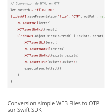
// Conversion de HTML en OTP
let
 outPath 
=
"file.HTML"
SlidesAPI
.savePresentation(
"flie"
, 
"OTP"
, outPath, 
nil
, 
"
XCTAssertNil
(error)

XCTAssertNotNil
(result)

SlidesAPI
.objectExists(outPath) { (exists, error) -> 
XCTAssertNil
(error)

XCTAssertNotNil
(exists)

XCTAssertNotNil
(exists
!
.exists)

XCTAssertTrue
(exists
!
.exists
!
)

        expectation.fulfill()

    }

Conversion simple WEB Files to OTP
sur Swift SDK