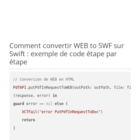
Comment convertir WEB to SWF sur
Swift : exemple de code étape par
étape
// Conversion de WEB en HTML
PdfAPI
.putPdfInRequestToWEB(outPath: outPath, file: file.
(response, error) 
in
guard
 error 
==
nil
else
 {

XCTFail
(
"error PutPdfInRequestToDoc"
)

return
}
