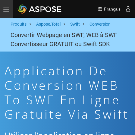
Français
Toggle navigation
Produits
Aspose.Total
Swift
Conversion
Convertir Webpage en SWF, WEB à SWF
Convertisseur GRATUIT ou Swift SDK
Application De
Conversion WEB
To SWF En Ligne
Gratuite Via Swift