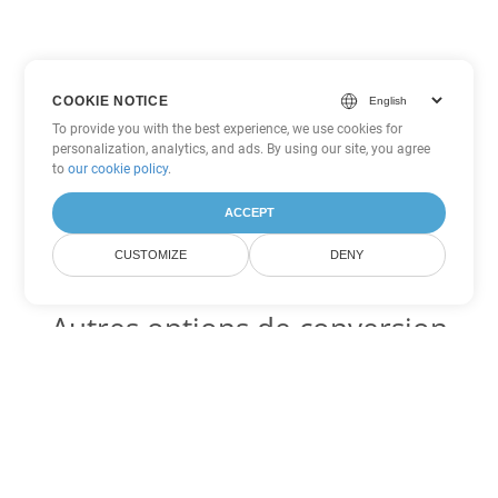
COOKIE NOTICE
To provide you with the best experience, we use cookies for
personalization, analytics, and ads. By using our site, you agree
to
our cookie policy
.
ACCEPT
CUSTOMIZE
DENY
Autres options de conversion
PDF
Convertir WEB en DOC
DOC:
Microsoft Word Binary Format