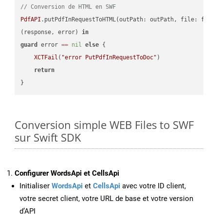
// Conversion de HTML en SWF
PdfAPI
.putPdfInRequestToHTML(outPath: outPath, file: file
(response, error) 
in
guard
 error 
==
nil
else
 {

XCTFail
(
"error PutPdfInRequestToDoc"
)

return
Conversion simple WEB Files to SWF
sur Swift SDK
Configurer WordsApi et CellsApi
Initialiser
WordsApi
et
CellsApi
avec votre ID client,
votre secret client, votre URL de base et votre version
d’API