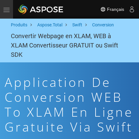
Français
Toggle navigation
Produits
Aspose.Total
Swift
Conversion
Convertir Webpage en XLAM, WEB à
XLAM Convertisseur GRATUIT ou Swift
SDK
Application De
Conversion WEB
To XLAM En Ligne
Gratuite Via Swift