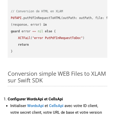
// Conversion de HTML en XLAM
PdfAPI
.putPdfInRequestToHTML(outPath: outPath, file: file
(response, error) 
in
guard
 error 
==
nil
else
 {

XCTFail
(
"error PutPdfInRequestToDoc"
)

return
Conversion simple WEB Files to XLAM
sur Swift SDK
Configurer WordsApi et CellsApi
Initialiser
WordsApi
et
CellsApi
avec votre ID client,
votre secret client, votre URL de base et votre version