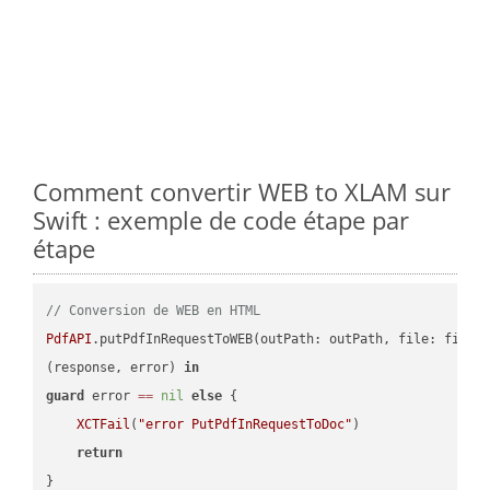
Comment convertir WEB to XLAM sur
Swift : exemple de code étape par
étape
// Conversion de WEB en HTML
PdfAPI
.putPdfInRequestToWEB(outPath: outPath, file: file.
(response, error) 
in
guard
 error 
==
nil
else
 {

XCTFail
(
"error PutPdfInRequestToDoc"
)

return
}
