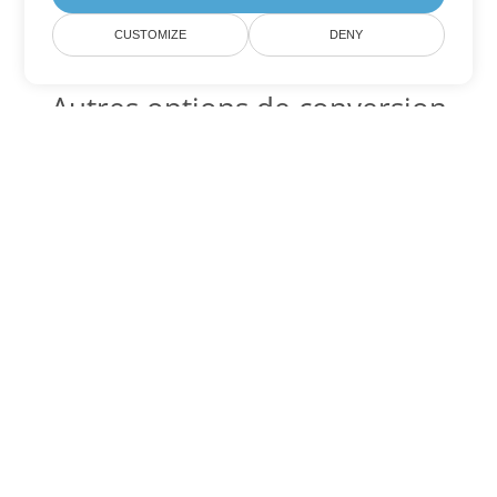
CUSTOMIZE
DENY
Autres options de conversion
Excel
Convertir XLT en DOC
DOC:
Microsoft Word Binary Format
Convertir XLT en DOT
DOT:
Microsoft Word Template Files
Convertir XLT en DOCX
DOCX:
Office 2007+ Word Document
Convertir XLT en DOCM
DOCM:
Microsoft Word 2007 Marco File