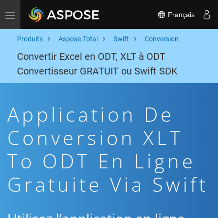
Français
Toggle navigation
Produits
Aspose.Total
Swift
Conversion
Convertir Excel en ODT, XLT à ODT
Convertisseur GRATUIT ou Swift SDK
Application De
Conversion XLT
To ODT En Ligne
Gratuite Via Swift