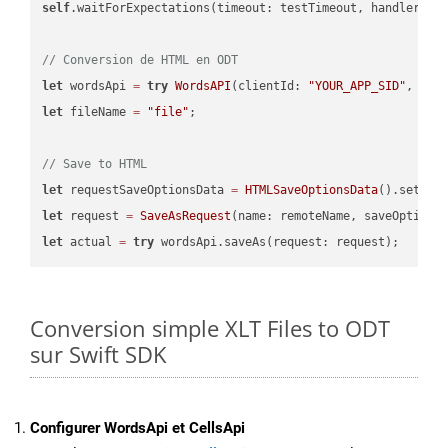
self
.waitForExpectations(timeout: testTimeout, handler: 
n
// Conversion de HTML en ODT
let
 wordsApi 
=
try
WordsAPI
(clientId: 
"YOUR_APP_SID"
, cli
let
 fileName 
=
"file"
;

// Save to HTML
let
 requestSaveOptionsData 
=
HTMLSaveOptionsData
().setFil
let
 request 
=
SaveAsRequest
(name: remoteName, saveOptions
let
 actual 
=
try
Conversion simple XLT Files to ODT
sur Swift SDK
Configurer WordsApi et CellsApi