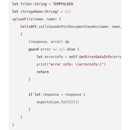
let
 folder:
String
=
TEMPFOLDER
let
 storageName:
String
? 
=
nil
uploadFile(name: name) {

CellsAPI
.cellsSaveAsPostDocumentSaveAs(name: name, sav
    {

        (response, error) 
in
guard
 error 
==
nil
else
 {

let
 errorinfo 
=
self
.
GetErrorDataInfo
(error: 
print
(
"error info: 
\(errorinfo
!
)
"
)

return
        }

if
let
 response 
=
 response {

            expectation.fulfill()

        }

    }
