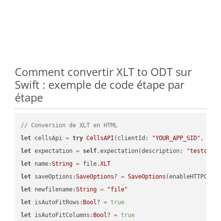
Comment convertir XLT to ODT sur
Swift : exemple de code étape par
étape
// Conversion de XLT en HTML
let
 cellsApi 
=
try
CellsAPI
(clientId: 
"YOUR_APP_SID"
, cli
let
 expectation 
=
self
.expectation(description: 
"testcell
let
 name:
String
=
 file.
XLT
let
 saveOptions:
SaveOptions
? 
=
SaveOptions
(enableHTTPComp
let
 newfilename:
String
=
"file"
let
 isAutoFitRows:
Bool
? 
=
true
let
 isAutoFitColumns:
Bool
? 
=
true