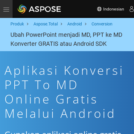
Indonesian
Toggle navigation
Produk
Aspose.Total
Android
Conversion
Ubah PowerPoint menjadi MD, PPT ke MD
Konverter GRATIS atau Android SDK
Aplikasi Konversi
PPT To MD
Online Gratis
Melalui Android