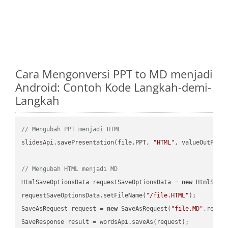
Cara Mengonversi PPT to MD menjadi
Android: Contoh Kode Langkah-demi-
Langkah
// Mengubah PPT menjadi HTML
slidesApi.savePresentation(file.PPT, 
"HTML"
, valueOutPath,
// Mengubah HTML menjadi MD
HtmlSaveOptionsData requestSaveOptionsData = 
new
 HtmlSaveO
requestSaveOptionsData.setFileName(
"/file.HTML"
);

SaveAsRequest request = 
new
 SaveAsRequest(
"file.MD"
,reque