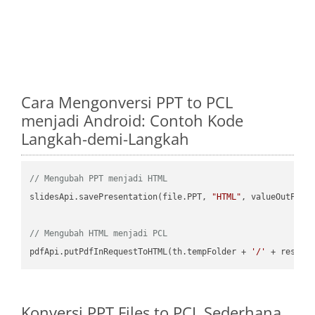
Cara Mengonversi PPT to PCL
menjadi Android: Contoh Kode
Langkah-demi-Langkah
// Mengubah PPT menjadi HTML
slidesApi.savePresentation(file.PPT, 
"HTML"
, valueOutPath,
// Mengubah HTML menjadi PCL
pdfApi.putPdfInRequestToHTML(th.tempFolder + 
'/'
 + resFil
Konversi PPT Files to PCL Sederhana