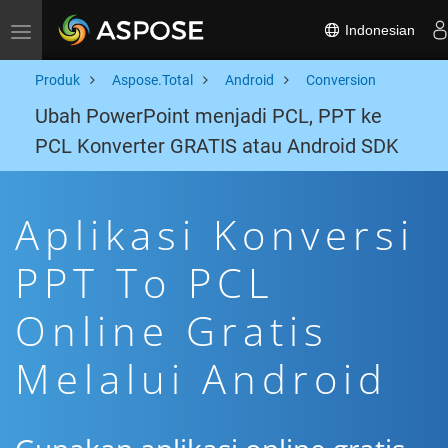
Indonesian
Toggle navigation
Produk
Aspose.Total
Android
Conversion
Ubah PowerPoint menjadi PCL, PPT ke
PCL Konverter GRATIS atau Android SDK
Aplikasi Konversi
PPT To PCL
Online Gratis
Melalui Android