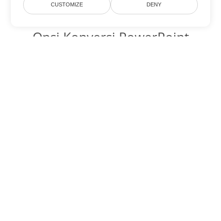
CUSTOMIZE
DENY
Opsi Konversi PowerPoint
lainnya
Ubah PPT menjadi DOC
DOC:
Microsoft Word Binary Format
Ubah PPT menjadi DOT
DOT:
Microsoft Word Template Files
Ubah PPT menjadi DOCX
DOCX:
Office 2007+ Word Document
Ubah PPT menjadi DOCM
DOCM:
Microsoft Word 2007 Marco File