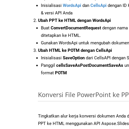
Inisialisasi
WordsApi
dan
CellsApi
dengan ID K
& versi API Anda
Ubah PPT ke HTML dengan WordsApi
Buat
ConvertDocumentRequest
dengan nama f
ditetapkan ke HTML.
Gunakan WordsApi untuk mengubah dokumen
Ubah HTML ke POTM dengan CellsApi
Inisialisasi
SaveOption
dari CellsAPI dengan
Panggil
cellsSaveAsPostDocumentSaveAs
un
format
POTM
Konversi File PowerPoint ke 
Tingkatkan alur kerja konversi dokumen Anda
PPT ke HTML menggunakan API Aspose.Slides ya