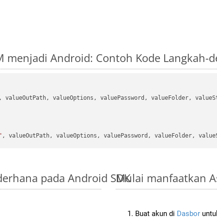
M menjadi Android: Contoh Kode Langkah-
, valueOutPath, valueOptions, valuePassword, valueFolder, valueSt
"
ederhana pada Android SDK
Mulai manfaatkan A
Buat akun di
Dasbor
untuk