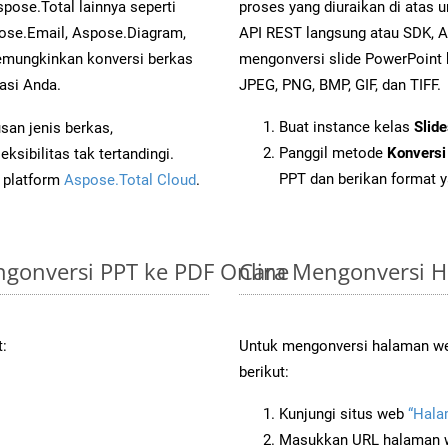
pose.Total lainnya seperti
proses yang diuraikan di atas
ose.Email, Aspose.Diagram,
API REST langsung atau SDK, 
mungkinkan konversi berkas
mengonversi slide PowerPoint
asi Anda.
JPEG, PNG, BMP, GIF, dan TIFF.
Buat instance kelas
Slid
an jenis berkas,
Panggil metode
Konversi
sibilitas tak tertandingi.
PPT dan berikan format y
i platform
Aspose.Total Cloud
.
gonversi PPT ke PDF Online
Cara Mengonversi 
t:
Untuk mengonversi halaman we
berikut:
Kunjungi situs web
“Hala
Masukkan URL halaman we