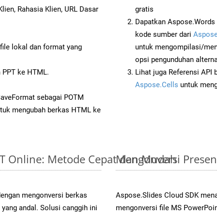
lien, Rahasia Klien, URL Dasar
gratis
Dapatkan Aspose.Words 
kode sumber dari
Aspose
ile lokal dan format yang
untuk mengompilasi/men
opsi pengunduhan alternat
 PPT ke HTML.
Lihat juga Referensi API
Aspose.Cells
untuk menge
 SaveFormat sebagai POTM
tuk mengubah berkas HTML ke
PPT Online: Metode Cepat dan Mudah
Mengonversi Presen
 dengan mengonversi berkas
Aspose.Slides Cloud SDK mena
ng andal. Solusi canggih ini
mengonversi file MS PowerPoin