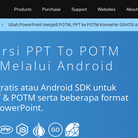
Products
Purchase
Support
Websites
About
Ubah PowerPoint menjadi POTM, PPT ke POTM Konverter GRATIS a
ersi PPT To POTM
 Melalui Android
gratis atau Android SDK untuk
 & POTM serta beberapa format
owerPoint.