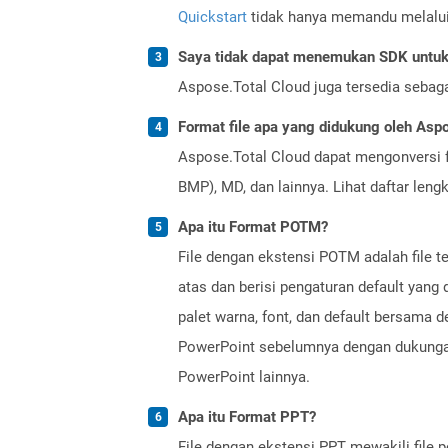
Quickstart
tidak hanya memandu melalui i
Saya tidak dapat menemukan SDK untuk 
Aspose.Total Cloud juga tersedia sebag
Format file apa yang didukung oleh Aspo
Aspose.Total Cloud dapat mengonversi f
BMP), MD, dan lainnya. Lihat daftar len
Apa itu Format POTM?
File dengan ekstensi POTM adalah file 
atas dan berisi pengaturan default yang 
palet warna, font, dan default bersama 
PowerPoint sebelumnya dengan dukungan 
PowerPoint lainnya.
Apa itu Format PPT?
File dengan ekstensi PPT mewakili file p