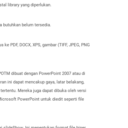
al library yang diperlukan.
a butuhkan belum tersedia.
nya ke PDF, DOCX, XPS, gambar (TIFF, JPEG, PNG
 POTM dibuat dengan PowerPoint 2007 atau di
ran ini dapat mencakup gaya, latar belakang,
tertentu. Mereka juga dapat dibuka oleh versi
rosoft PowerPoint untuk diedit seperti file
i slideShow. Ini menentukan format file biner