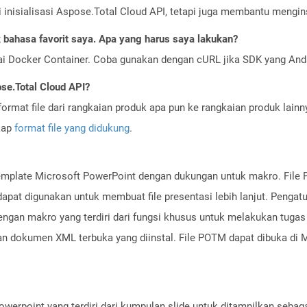
nisialisasi Aspose.Total Cloud API, tetapi juga membantu menginst
bahasa favorit saya. Apa yang harus saya lakukan?
ai Docker Container. Coba gunakan dengan cURL jika SDK yang And
se.Total Cloud API?
ormat file dari rangkaian produk apa pun ke rangkaian produk lain
gkap
format file yang didukung
.
template Microsoft PowerPoint dengan dukungan untuk makro. File
dapat digunakan untuk membuat file presentasi lebih lanjut. Pengatu
dengan makro yang terdiri dari fungsi khusus untuk melakukan tugas 
dokumen XML terbuka yang diinstal. File POTM dapat dibuka di Mic
owerpoint yang terdiri dari kumpulan slide untuk ditampilkan sebaga