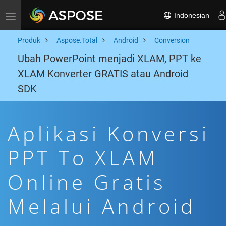
Indonesian
Toggle navigation
Produk
Aspose.Total
Android
Conversion
Ubah PowerPoint menjadi XLAM, PPT ke
XLAM Konverter GRATIS atau Android
SDK
Aplikasi Konversi
PPT To XLAM
Online Gratis
Melalui Android