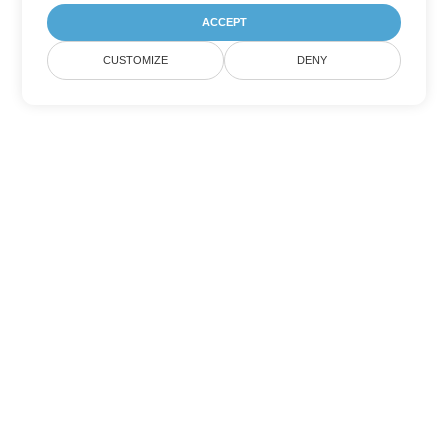
ACCEPT
CUSTOMIZE
DENY
Opsi Konversi PowerPoint
lainnya
Ubah PPTM menjadi DOC
DOC:
Microsoft Word Binary Format
Ubah PPTM menjadi DOT
DOT:
Microsoft Word Template Files
Ubah PPTM menjadi DOCX
DOCX:
Office 2007+ Word Document