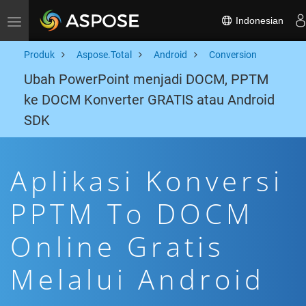
Indonesian
Toggle navigation
Produk
Aspose.Total
Android
Conversion
Ubah PowerPoint menjadi DOCM, PPTM
ke DOCM Konverter GRATIS atau Android
SDK
Aplikasi Konversi
PPTM To DOCM
Online Gratis
Melalui Android