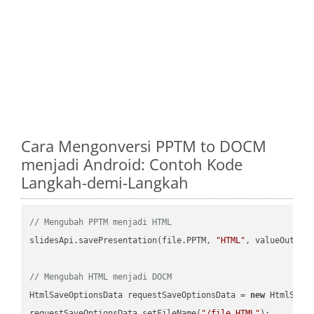
Cara Mengonversi PPTM to DOCM
menjadi Android: Contoh Kode
Langkah-demi-Langkah
// Mengubah PPTM menjadi HTML
slidesApi.savePresentation(file.PPTM, 
"HTML"
, valueOutPath
// Mengubah HTML menjadi DOCM
HtmlSaveOptionsData requestSaveOptionsData = 
new
 HtmlSaveO
requestSaveOptionsData.setFileName(
"/file.HTML"
);
