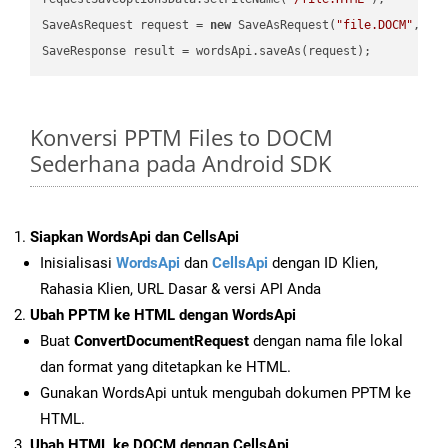
SaveAsRequest request = 
new
 SaveAsRequest(
"file.DOCM"
,req
Konversi PPTM Files to DOCM
Sederhana pada Android SDK
Siapkan WordsApi dan CellsApi
Inisialisasi
WordsApi
dan
CellsApi
dengan ID Klien,
Rahasia Klien, URL Dasar & versi API Anda
Ubah PPTM ke HTML dengan WordsApi
Buat
ConvertDocumentRequest
dengan nama file lokal
dan format yang ditetapkan ke HTML.
Gunakan WordsApi untuk mengubah dokumen PPTM ke
HTML.
Ubah HTML ke DOCM dengan CellsApi