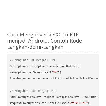
Cara Mengonversi SXC to RTF
menjadi Android: Contoh Kode
Langkah-demi-Langkah
// Mengubah SXC menjadi HTML
SaveOptions saveOptions = 
new
 SaveOption();

saveOption.setSaveFormat(
"SXC"
);

SaveResponse response = cellsApi.cellsSaveAsPostDocumentS
// Mengubah HTML menjadi RTF
HtmlSaveOptionsData requestSaveOptionsData = 
new
 HtmlSaveO
requestSaveOptionsData.setFileName(
"/file.HTML"
);
