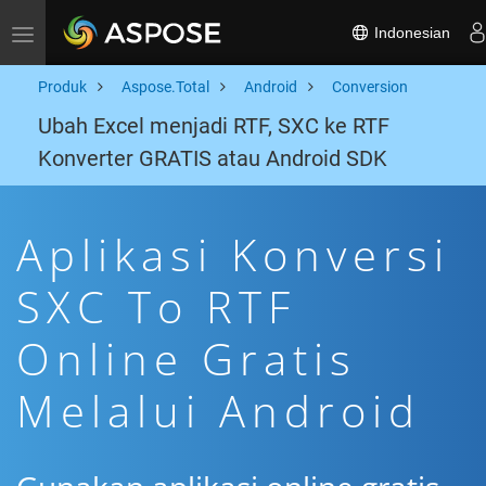
Indonesian
Toggle navigation
Produk
Aspose.Total
Android
Conversion
Ubah Excel menjadi RTF, SXC ke RTF
Konverter GRATIS atau Android SDK
Aplikasi Konversi
SXC To RTF
Online Gratis
Melalui Android