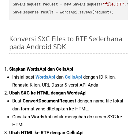
SaveAsRequest request = 
new
 SaveAsRequest(
"file.RTF"
,requ
Konversi SXC Files to RTF Sederhana
pada Android SDK
Siapkan WordsApi dan CellsApi
Inisialisasi
WordsApi
dan
CellsApi
dengan ID Klien,
Rahasia Klien, URL Dasar & versi API Anda
Ubah SXC ke HTML dengan WordsApi
Buat
ConvertDocumentRequest
dengan nama file lokal
dan format yang ditetapkan ke HTML.
Gunakan WordsApi untuk mengubah dokumen SXC ke
HTML.
Ubah HTML ke RTF dengan CellsApi