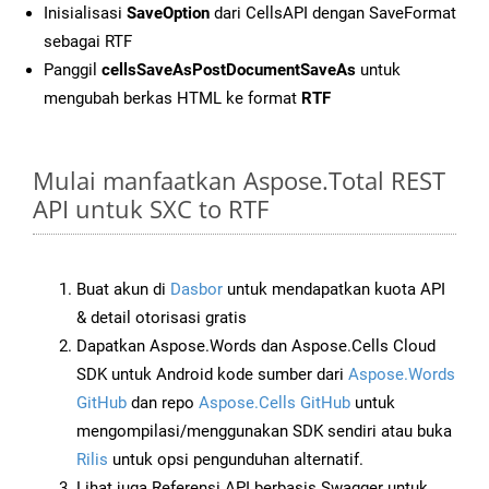
Inisialisasi
SaveOption
dari CellsAPI dengan SaveFormat
sebagai RTF
Panggil
cellsSaveAsPostDocumentSaveAs
untuk
mengubah berkas HTML ke format
RTF
Mulai manfaatkan Aspose.Total REST
API untuk SXC to RTF
Buat akun di
Dasbor
untuk mendapatkan kuota API
& detail otorisasi gratis
Dapatkan Aspose.Words dan Aspose.Cells Cloud
SDK untuk Android kode sumber dari
Aspose.Words
GitHub
dan repo
Aspose.Cells GitHub
untuk
mengompilasi/menggunakan SDK sendiri atau buka
Rilis
untuk opsi pengunduhan alternatif.
Lihat juga Referensi API berbasis Swagger untuk