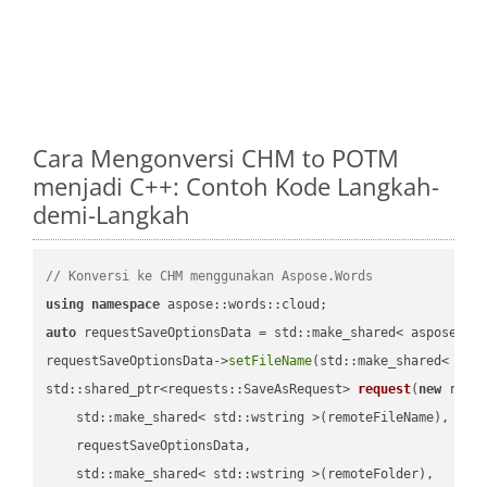
Cara Mengonversi CHM to POTM
menjadi C++: Contoh Kode Langkah-
demi-Langkah
// Konversi ke CHM menggunakan Aspose.Words
using
namespace
auto
 requestSaveOptionsData = std::make_shared< aspose::wo
requestSaveOptionsData->
setFileName
(std::make_shared< std
std::shared_ptr<requests::SaveAsRequest> 
request
(
new
 reque
    std::make_shared< std::wstring >(remoteFileName),

    requestSaveOptionsData,

    std::make_shared< std::wstring >(remoteFolder),
