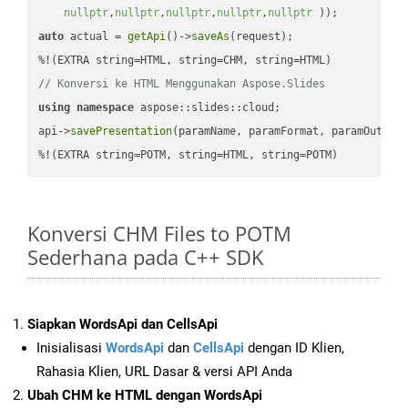
nullptr
,
nullptr
,
nullptr
,
nullptr
,
nullptr
 ))
auto
 actual = 
getApi
()->
saveAs
(request);

// Konversi ke HTML Menggunakan Aspose.Slides
using
namespace
 aspose::slides::cloud;            

api->
savePresentation
(paramName, paramFormat, paramOutPat
%!(EXTRA string=POTM, string=HTML, string=POTM)
Konversi CHM Files to POTM
Sederhana pada C++ SDK
Siapkan WordsApi dan CellsApi
Inisialisasi
WordsApi
dan
CellsApi
dengan ID Klien,
Rahasia Klien, URL Dasar & versi API Anda
Ubah CHM ke HTML dengan WordsApi