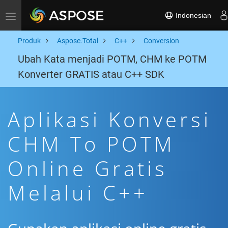
Indonesian
Toggle navigation
Produk
Aspose.Total
C++
Conversion
Ubah Kata menjadi POTM, CHM ke POTM
Konverter GRATIS atau C++ SDK
Aplikasi Konversi
CHM To POTM
Online Gratis
Melalui C++