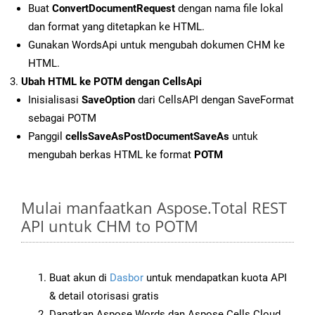
Buat
ConvertDocumentRequest
dengan nama file lokal
dan format yang ditetapkan ke HTML.
Gunakan WordsApi untuk mengubah dokumen CHM ke
HTML.
Ubah HTML ke POTM dengan CellsApi
Inisialisasi
SaveOption
dari CellsAPI dengan SaveFormat
sebagai POTM
Panggil
cellsSaveAsPostDocumentSaveAs
untuk
mengubah berkas HTML ke format
POTM
Mulai manfaatkan Aspose.Total REST
API untuk CHM to POTM
Buat akun di
Dasbor
untuk mendapatkan kuota API
& detail otorisasi gratis
Dapatkan Aspose.Words dan Aspose.Cells Cloud