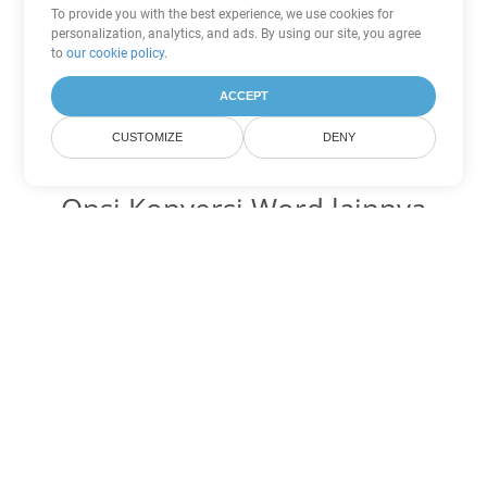
To provide you with the best experience, we use cookies for
personalization, analytics, and ads. By using our site, you agree
to
our cookie policy
.
ACCEPT
CUSTOMIZE
DENY
Opsi Konversi Word lainnya
Ubah CHM menjadi DOC
DOC:
Microsoft Word Binary Format
Ubah CHM menjadi DOT
DOT:
Microsoft Word Template Files
Ubah CHM menjadi DOCX
DOCX:
Office 2007+ Word Document