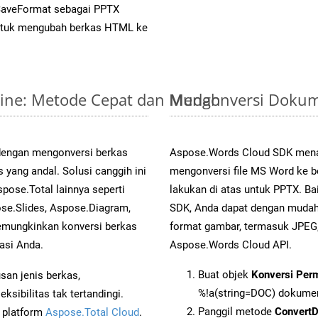
SaveFormat sebagai PPTX
tuk mengubah berkas HTML ke
line: Metode Cepat dan Mudah
Mengonversi Dokum
 dengan mengonversi berkas
Aspose.Words Cloud SDK mena
ang andal. Solusi canggih ini
mengonversi file MS Word ke b
pose.Total lainnya seperti
lakukan di atas untuk PPTX. Ba
se.Slides, Aspose.Diagram,
SDK, Anda dapat dengan muda
mungkinkan konversi berkas
format gambar, termasuk JPEG,
asi Anda.
Aspose.Words Cloud API.
Buat objek
Konversi Per
an jenis berkas,
%!a(string=DOC) dokume
sibilitas tak tertandingi.
Panggil metode
Convert
i platform
Aspose.Total Cloud
.