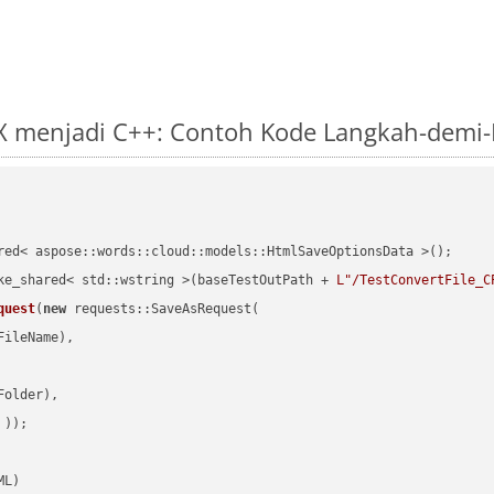
X menjadi C++: Contoh Kode Langkah-demi
red< aspose::words::cloud::models::HtmlSaveOptionsData >();

ke_shared< std::wstring >(baseTestOutPath + 
L"/TestConvertFile_C
quest
(
new
 requests::SaveAsRequest(

ileName),

older),

 ))