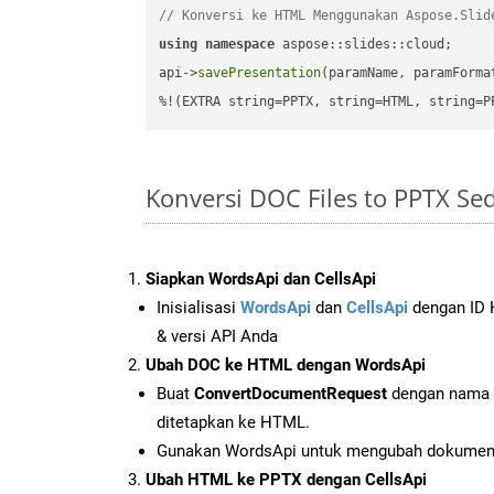
// Konversi ke HTML Menggunakan Aspose.Slid
using
namespace
 aspose::slides::cloud;      
api->
savePresentation
(paramName, paramForma
%!(EXTRA string=PPTX, string=HTML, string=P
Konversi DOC Files to PPTX S
Siapkan WordsApi dan CellsApi
Inisialisasi
WordsApi
dan
CellsApi
dengan ID K
& versi API Anda
Ubah DOC ke HTML dengan WordsApi
Buat
ConvertDocumentRequest
dengan nama f
ditetapkan ke HTML.
Gunakan WordsApi untuk mengubah dokume
Ubah HTML ke PPTX dengan CellsApi