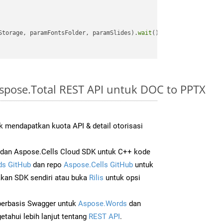
Storage, paramFontsFolder, paramSlides).
wait
();

spose.Total REST API untuk DOC to PPTX
 mendapatkan kuota API & detail otorisasi
dan Aspose.Cells Cloud SDK untuk C++ kode
s GitHub
dan repo
Aspose.Cells GitHub
untuk
an SDK sendiri atau buka
Rilis
untuk opsi
 berbasis Swagger untuk
Aspose.Words
dan
tahui lebih lanjut tentang
REST API
.