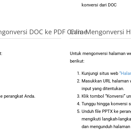
konversi dari DOC
gonversi DOC ke PDF Online
Cara Mengonversi H
t:
Untuk mengonversi halaman web
berikut:
Kunjungi situs web
“Hala
Masukkan URL halaman we
input yang ditentukan.
ke perangkat Anda.
Klik tombol “Konversi” u
Tunggu hingga konversi s
Unduh file PPTX ke peran
mengikuti langkah-langk
dan mengunduh halaman 