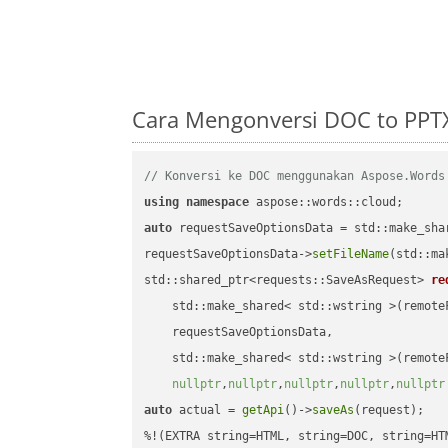
Cara Mengonversi DOC to PPT
// Konversi ke DOC menggunakan Aspose.Words
using
namespace
auto
 requestSaveOptionsData = std::make_sha
requestSaveOptionsData->
setFileName
(std::ma
std::shared_ptr<requests::SaveAsRequest> 
re
    std::make_shared< std::wstring >(remoteF
    requestSaveOptionsData,

    std::make_shared< std::wstring >(remoteF
nullptr
,
nullptr
,
nullptr
,
nullptr
,
nullptr
auto
 actual = 
getApi
()->
saveAs
(request);
