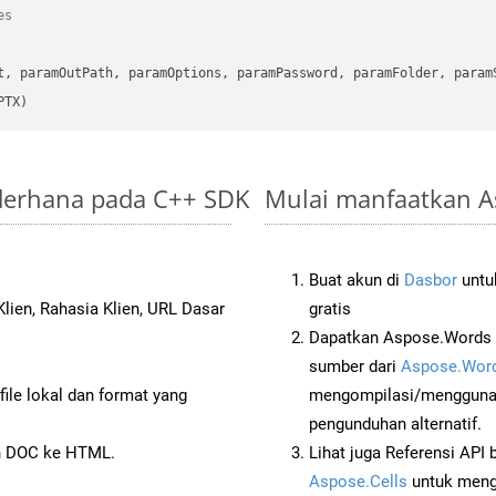
es
      

t, paramOutPath, paramOptions, paramPassword, paramFolder, param
PTX)
ederhana pada C++ SDK
Mulai manfaatkan A
Buat akun di
Dasbor
untuk
lien, Rahasia Klien, URL Dasar
gratis
Dapatkan Aspose.Words 
sumber dari
Aspose.Word
ile lokal dan format yang
mengompilasi/menggunak
pengunduhan alternatif.
n DOC ke HTML.
Lihat juga Referensi API
Aspose.Cells
untuk menge