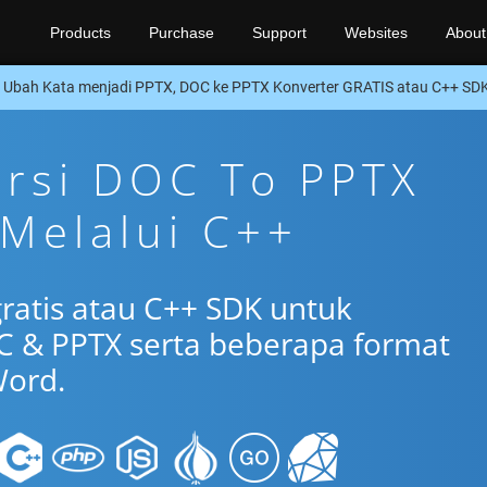
Products
Purchase
Support
Websites
About
Ubah Kata menjadi PPTX, DOC ke PPTX Konverter GRATIS atau C++ SD
ersi DOC To PPTX
 Melalui C++
gratis atau C++ SDK untuk
 & PPTX serta beberapa format
ord.