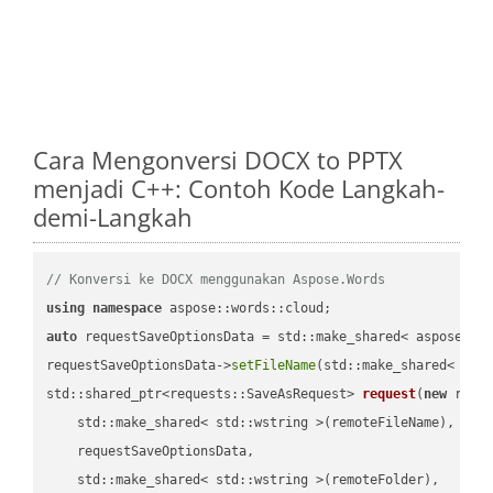
Cara Mengonversi DOCX to PPTX
menjadi C++: Contoh Kode Langkah-
demi-Langkah
// Konversi ke DOCX menggunakan Aspose.Words
using
namespace
auto
 requestSaveOptionsData = std::make_shared< aspose::wo
requestSaveOptionsData->
setFileName
(std::make_shared< std
std::shared_ptr<requests::SaveAsRequest> 
request
(
new
 reque
    std::make_shared< std::wstring >(remoteFileName),

    requestSaveOptionsData,

    std::make_shared< std::wstring >(remoteFolder),
