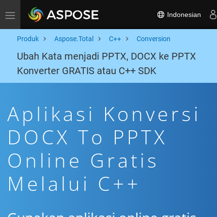
Indonesian
Toggle navigation
Produk
Aspose.Total
C++
Conversion
Ubah Kata menjadi PPTX, DOCX ke PPTX
Konverter GRATIS atau C++ SDK
Aplikasi Konversi
DOCX To PPTX
Online Gratis
Melalui C++