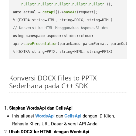
nullptr
,
nullptr
,
nullptr
,
nullptr
,
nullptr
 ))
auto
 actual = 
getApi
()->
saveAs
(request);

// Konversi ke HTML Menggunakan Aspose.Slides
using
namespace
 aspose::slides::cloud;            

api->
savePresentation
(paramName, paramFormat, paramOutPat
%!(EXTRA string=PPTX, string=HTML, string=PPTX)
Konversi DOCX Files to PPTX
Sederhana pada C++ SDK
Siapkan WordsApi dan CellsApi
Inisialisasi
WordsApi
dan
CellsApi
dengan ID Klien,
Rahasia Klien, URL Dasar & versi API Anda
Ubah DOCX ke HTML dengan WordsApi