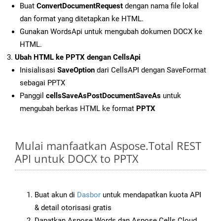
Buat
ConvertDocumentRequest
dengan nama file lokal
dan format yang ditetapkan ke HTML.
Gunakan WordsApi untuk mengubah dokumen DOCX ke
HTML.
Ubah HTML ke PPTX dengan CellsApi
Inisialisasi
SaveOption
dari CellsAPI dengan SaveFormat
sebagai PPTX
Panggil
cellsSaveAsPostDocumentSaveAs
untuk
mengubah berkas HTML ke format
PPTX
Mulai manfaatkan Aspose.Total REST
API untuk DOCX to PPTX
Buat akun di
Dasbor
untuk mendapatkan kuota API
& detail otorisasi gratis
Dapatkan Aspose.Words dan Aspose.Cells Cloud