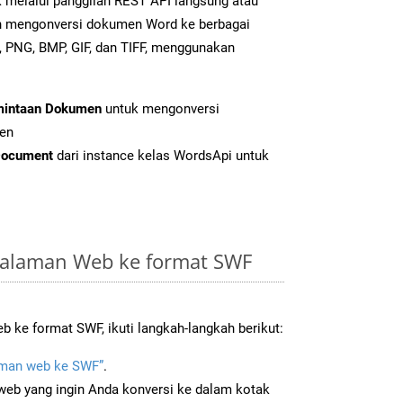
k melalui panggilan REST API langsung atau
h mengonversi dokumen Word ke berbagai
 PNG, BMP, GIF, dan TIFF, menggunakan
mintaan Dokumen
untuk mengonversi
en
Document
dari instance kelas WordsApi untuk
Halaman Web ke format SWF
 ke format SWF, ikuti langkah-langkah berikut:
man web ke SWF”
.
b yang ingin Anda konversi ke dalam kotak