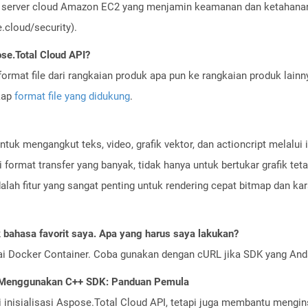
server cloud Amazon EC2 yang menjamin keamanan dan ketahanan 
cloud/security).
se.Total Cloud API?
ormat file dari rangkaian produk apa pun ke rangkaian produk lain
gkap
format file yang didukung
.
tuk mengangkut teks, video, grafik vektor, dan actioncript melalui 
 format transfer yang banyak, tidak hanya untuk bertukar grafik t
adalah fitur yang sangat penting untuk rendering cepat bitmap dan kara
bahasa favorit saya. Apa yang harus saya lakukan?
ai Docker Container. Coba gunakan dengan cURL jika SDK yang And
I Menggunakan C++ SDK: Panduan Pemula
nisialisasi Aspose.Total Cloud API, tetapi juga membantu menginst