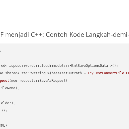
F menjadi C++: Contoh Kode Langkah-demi
s
red< aspose::words::cloud::models::HtmlSaveOptionsData >();

ke_shared< std::wstring >(baseTestOutPath + 
L"/TestConvertFile_C
quest
(
new
 requests::SaveAsRequest(

ileName),

older),

 ))