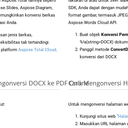
 Aspose.Total lainnya seperti
lakukan di atas untuk SWF. Bai
se.Slides, Aspose.Diagram,
SDK, Anda dapat dengan muda
mungkinkan konversi berkas
format gambar, termasuk JPEG,
asi Anda.
Aspose.Words Cloud API.
Buat objek
Konversi Per
an jenis berkas,
%!a(string=DOCX) dokum
sibilitas tak tertandingi.
Panggil metode
Convert
i platform
Aspose.Total Cloud
.
konversi dari DOCX
gonversi DOCX ke PDF Online
Cara Mengonversi 
ut:
Untuk mengonversi halaman web
Kunjungi situs web
“Hala
Masukkan URL halaman we