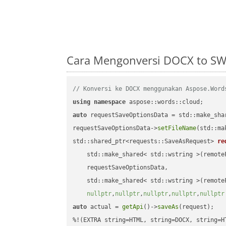
Cara Mengonversi DOCX to SW
// Konversi ke DOCX menggunakan Aspose.Word
using
namespace
auto
 requestSaveOptionsData = std::make_sha
requestSaveOptionsData->
setFileName
(std::ma
std::shared_ptr<requests::SaveAsRequest> 
re
    std::make_shared< std::wstring >(remoteF
    requestSaveOptionsData,

    std::make_shared< std::wstring >(remoteF
nullptr
,
nullptr
,
nullptr
,
nullptr
,
nullptr
auto
 actual = 
getApi
()->
saveAs
(request);
