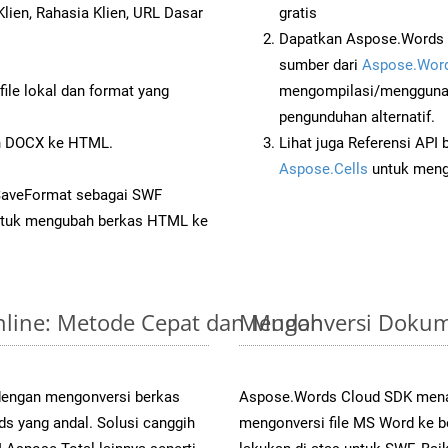
lien, Rahasia Klien, URL Dasar
gratis
Dapatkan Aspose.Words 
sumber dari
Aspose.Word
ile lokal dan format yang
mengompilasi/menggunak
pengunduhan alternatif.
n DOCX ke HTML.
Lihat juga Referensi API
Aspose.Cells
untuk menge
 SaveFormat sebagai SWF
tuk mengubah berkas HTML ke
nline: Metode Cepat dan Mudah
Mengonversi Dokum
 dengan mengonversi berkas
Aspose.Words Cloud SDK mena
yang andal. Solusi canggih
mengonversi file MS Word ke b