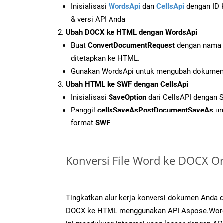
Inisialisasi
WordsApi
dan
CellsApi
dengan ID K
& versi API Anda
Ubah DOCX ke HTML dengan WordsApi
Buat
ConvertDocumentRequest
dengan nama f
ditetapkan ke HTML.
Gunakan WordsApi untuk mengubah dokume
Ubah HTML ke SWF dengan CellsApi
Inisialisasi
SaveOption
dari CellsAPI dengan
Panggil
cellsSaveAsPostDocumentSaveAs
un
format
SWF
Konversi File Word ke DOCX O
Tingkatkan alur kerja konversi dokumen Anda
DOCX ke HTML menggunakan API Aspose.Words 