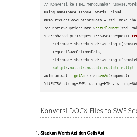
// Konversi ke HTML menggunakan Aspose.Word
using
namespace
auto
 requestSaveOptionsData = std::make_sha
requestSaveOptionsData->
setFileName
(std::ma
std::shared_ptr<requests::SaveAsRequest> 
re
    std::make_shared< std::wstring >(remoteF
    requestSaveOptionsData,

    std::make_shared< std::wstring >(remoteF
nullptr
,
nullptr
,
nullptr
,
nullptr
,
nullptr
auto
 actual = 
getApi
()->
saveAs
(request);

%!(EXTRA string=SWF, string=HTML, string=SW
Konversi DOCX Files to SWF S
Siapkan WordsApi dan CellsApi