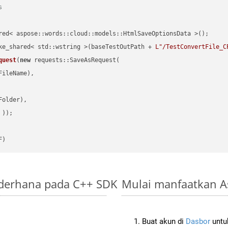
s
red< aspose::words::cloud::models::HtmlSaveOptionsData >();

ke_shared< std::wstring >(baseTestOutPath + 
L"/TestConvertFile_C
quest
(
new
 requests::SaveAsRequest(

ileName),

older),

 ))
F)
ederhana pada C++ SDK
Mulai manfaatkan A
Buat akun di
Dasbor
untuk