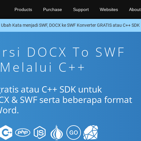
Products
Purchase
Support
Websites
About
Ubah Kata menjadi SWF, DOCX ke SWF Konverter GRATIS atau C++ SDK
ersi DOCX To SWF
 Melalui C++
gratis atau C++ SDK untuk
CX & SWF serta beberapa format
ord.