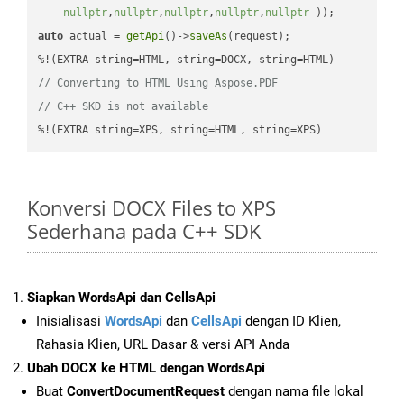
nullptr
,
nullptr
,
nullptr
,
nullptr
,
nullptr
 ))
auto
 actual = 
getApi
()->
saveAs
(request);

// Converting to HTML Using Aspose.PDF
// C++ SKD is not available
%!(EXTRA string=XPS, string=HTML, string=XPS)
Konversi DOCX Files to XPS
Sederhana pada C++ SDK
Siapkan WordsApi dan CellsApi
Inisialisasi
WordsApi
dan
CellsApi
dengan ID Klien,
Rahasia Klien, URL Dasar & versi API Anda
Ubah DOCX ke HTML dengan WordsApi
Buat
ConvertDocumentRequest
dengan nama file lokal