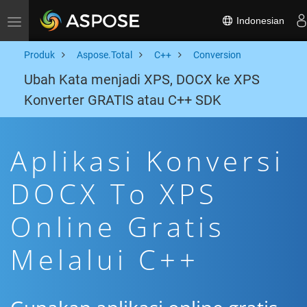
Indonesian
Toggle navigation
Produk
Aspose.Total
C++
Conversion
Ubah Kata menjadi XPS, DOCX ke XPS
Konverter GRATIS atau C++ SDK
Aplikasi Konversi
DOCX To XPS
Online Gratis
Melalui C++