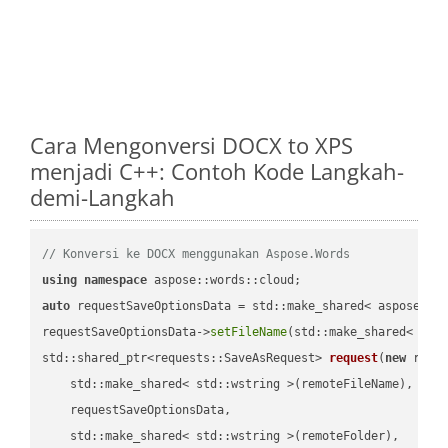
Cara Mengonversi DOCX to XPS
menjadi C++: Contoh Kode Langkah-
demi-Langkah
// Konversi ke DOCX menggunakan Aspose.Words
using
namespace
auto
 requestSaveOptionsData = std::make_shared< aspose::wo
requestSaveOptionsData->
setFileName
(std::make_shared< std
std::shared_ptr<requests::SaveAsRequest> 
request
(
new
 reque
    std::make_shared< std::wstring >(remoteFileName),

    requestSaveOptionsData,

    std::make_shared< std::wstring >(remoteFolder),
