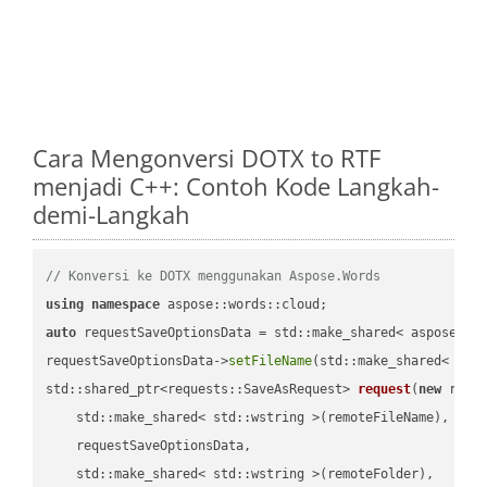
Cara Mengonversi DOTX to RTF
menjadi C++: Contoh Kode Langkah-
demi-Langkah
// Konversi ke DOTX menggunakan Aspose.Words
using
namespace
auto
 requestSaveOptionsData = std::make_shared< aspose::wo
requestSaveOptionsData->
setFileName
(std::make_shared< std
std::shared_ptr<requests::SaveAsRequest> 
request
(
new
 reque
    std::make_shared< std::wstring >(remoteFileName),

    requestSaveOptionsData,

    std::make_shared< std::wstring >(remoteFolder),
