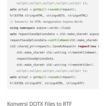
nullptr
,
nullptr
,
nullptr
,
nullptr
,
nullptr
 ))
auto
 actual = 
getApi
()->
saveAs
(request);

// Konversi ke HTML menggunakan Aspose.Words
using
namespace
auto
 requestSaveOptionsData = std::make_shared< aspose::wo
requestSaveOptionsData->
setFileName
(std::make_shared< std
std::shared_ptr<requests::SaveAsRequest> 
request
(
new
 reque
    std::make_shared< std::wstring >(remoteFileName),

    requestSaveOptionsData,

    std::make_shared< std::wstring >(remoteFolder),

nullptr
,
nullptr
,
nullptr
,
nullptr
,
nullptr
 ))
auto
 actual = 
getApi
()->
saveAs
(request);

%!(EXTRA string=RTF, string=HTML, string=RTF)
Konversi DOTX Files to RTF