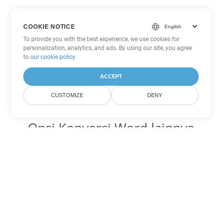
COOKIE NOTICE
To provide you with the best experience, we use cookies for
personalization, analytics, and ads. By using our site, you agree
to
our cookie policy
.
ACCEPT
CUSTOMIZE
DENY
Opsi Konversi Word lainnya
Ubah DOTX menjadi DOC
DOC:
Microsoft Word Binary Format
Ubah DOTX menjadi DOT
DOT:
Microsoft Word Template Files