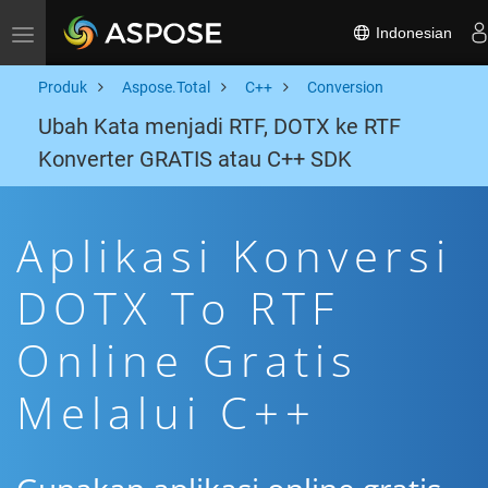
Indonesian
Toggle navigation
Produk
Aspose.Total
C++
Conversion
Ubah Kata menjadi RTF, DOTX ke RTF
Konverter GRATIS atau C++ SDK
Aplikasi Konversi
DOTX To RTF
Online Gratis
Melalui C++