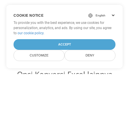
COOKIE NOTICE
To provide you with the best experience, we use cookies for
personalization, analytics, and ads. By using our site, you agree
to
our cookie policy
.
ACCEPT
CUSTOMIZE
DENY
Opsi Konversi Excel lainnya
Ubah JSON menjadi DOC
DOC:
Microsoft Word Binary Format
Ubah JSON menjadi DOT
DOT:
Microsoft Word Template Files