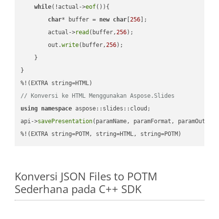
while
(!actual->
eof
()){

char
* buffer = 
new
char
[
256
];

        actual->
read
(buffer,
256
);

        out.
write
(buffer,
256
);

    }

}

// Konversi ke HTML Menggunakan Aspose.Slides
using
namespace
 aspose::slides::cloud;            

api->
savePresentation
(paramName, paramFormat, paramOutPat
%!(EXTRA string=POTM, string=HTML, string=POTM)
Konversi JSON Files to POTM
Sederhana pada C++ SDK