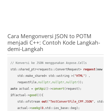
Cara Mengonversi JSON to POTM
menjadi C++: Contoh Kode Langkah-
demi-Langkah
// Konversi ke JSON menggunakan Aspose.Cells
std::shared_ptr<requests::ConvertRequest> 
request
(
new
 requ
    std::make_shared< std::wstring >(
"HTML"
) ,        

    requestFile,
nullptr
,
nullptr
,
nullptr
))
auto
 actual = 
getApi
()->
convert
if
(actual->
good
()){

std::ofstream 
out
(
"TestConvertFile_CPP.JSON"
, std::is
    actual->
seekg
(
0
,std::ios_base::beg);
