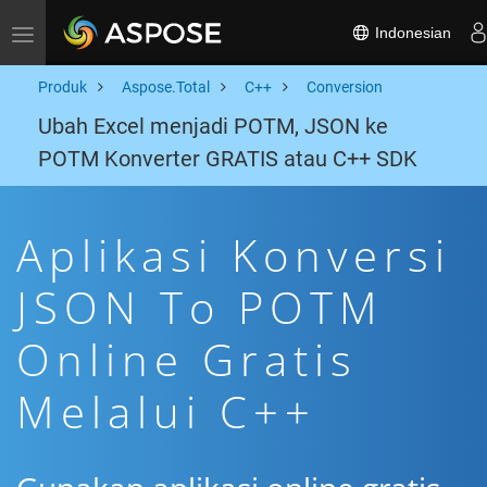
Indonesian
Toggle navigation
Produk
Aspose.Total
C++
Conversion
Ubah Excel menjadi POTM, JSON ke
POTM Konverter GRATIS atau C++ SDK
Aplikasi Konversi
JSON To POTM
Online Gratis
Melalui C++