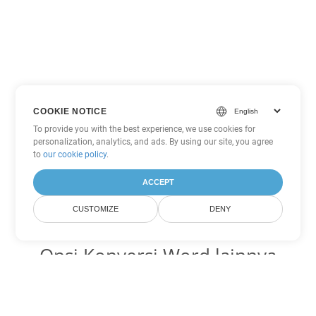
COOKIE NOTICE
To provide you with the best experience, we use cookies for
personalization, analytics, and ads. By using our site, you agree
to
our cookie policy
.
ACCEPT
CUSTOMIZE
DENY
Opsi Konversi Word lainnya
Ubah MD menjadi DOC
DOC:
Microsoft Word Binary Format