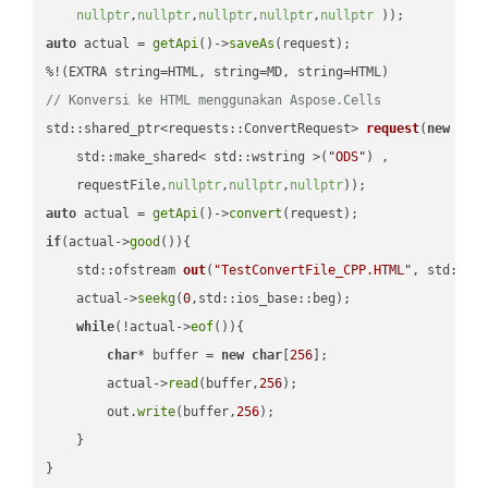
nullptr
,
nullptr
,
nullptr
,
nullptr
,
nullptr
 ))
auto
 actual = 
getApi
()->
saveAs
(request);

// Konversi ke HTML menggunakan Aspose.Cells
std::shared_ptr<requests::ConvertRequest> 
request
(
new
 requ
    std::make_shared< std::wstring >(
"ODS"
) ,        

    requestFile,
nullptr
,
nullptr
,
nullptr
))
auto
 actual = 
getApi
()->
convert
if
(actual->
good
()){

std::ofstream 
out
(
"TestConvertFile_CPP.HTML"
, std::is
    actual->
seekg
(
0
,std::ios_base::beg);

while
(!actual->
eof
()){

char
* buffer = 
new
char
[
256
];

        actual->
read
(buffer,
256
);

        out.
write
(buffer,
256
);

    }

}
