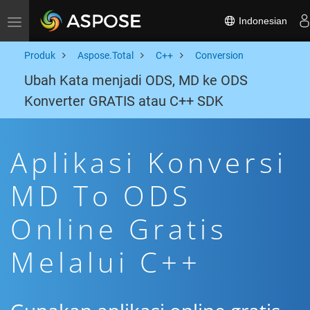
Indonesian
Toggle navigation
Produk
Aspose.Total
C++
Conversion
Ubah Kata menjadi ODS, MD ke ODS
Konverter GRATIS atau C++ SDK
Aplikasi Konversi
MD To ODS
Online Gratis
Melalui C++