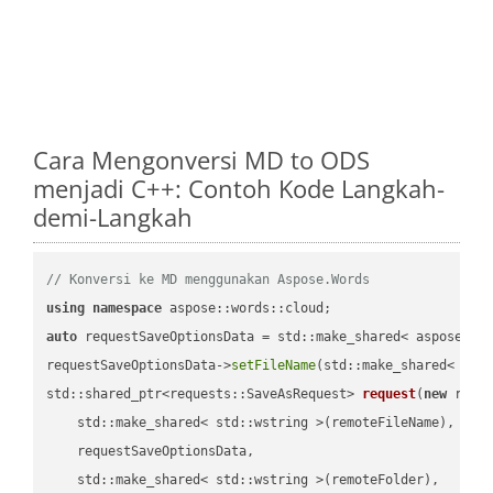
Cara Mengonversi MD to ODS
menjadi C++: Contoh Kode Langkah-
demi-Langkah
// Konversi ke MD menggunakan Aspose.Words
using
namespace
auto
 requestSaveOptionsData = std::make_shared< aspose::wo
requestSaveOptionsData->
setFileName
(std::make_shared< std
std::shared_ptr<requests::SaveAsRequest> 
request
(
new
 reque
    std::make_shared< std::wstring >(remoteFileName),

    requestSaveOptionsData,

    std::make_shared< std::wstring >(remoteFolder),
