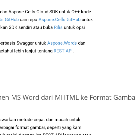
dan Aspose.Cells Cloud SDK untuk C++ kode
s GitHub
dan repo
Aspose.Cells GitHub
untuk
an SDK sendiri atau buka
Rilis
untuk opsi
 berbasis Swagger untuk
Aspose.Words
dan
tahui lebih lanjut tentang
REST API
.
en MS Word dari MHTML ke Format Gambar
warkan metode cepat dan mudah untuk
erbagai format gambar, seperti yang kami