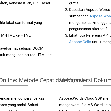
lien, Rahasia Klien, URL Dasar
gratis
Dapatkan Aspose.Words 
sumber dari
Aspose.Word
ile lokal dan format yang
mengompilasi/menggunak
pengunduhan alternatif.
n MHTML ke HTML.
Lihat juga Referensi API
Aspose.Cells
untuk menge
 SaveFormat sebagai DOCM
tuk mengubah berkas HTML ke
 Online: Metode Cepat dan Mudah
Mengonversi Dokum
 dengan mengonversi berkas
Aspose.Words Cloud SDK mena
s yang andal. Solusi
mengonversi file MS Word ke b