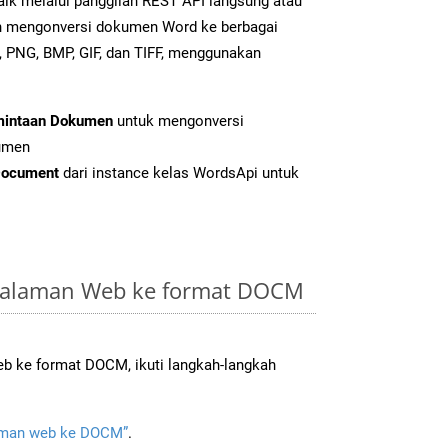
aik melalui panggilan REST API langsung atau
h mengonversi dokumen Word ke berbagai
 PNG, BMP, GIF, dan TIFF, menggunakan
mintaan Dokumen
untuk mengonversi
umen
Document
dari instance kelas WordsApi untuk
Halaman Web ke format DOCM
b ke format DOCM, ikuti langkah-langkah
man web ke DOCM”
.