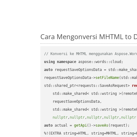
Cara Mengonversi MHTML to 
// Konversi ke MHTML menggunakan Aspose.Wor
using
namespace
auto
 requestSaveOptionsData = std::make_sha
requestSaveOptionsData->
setFileName
(std::ma
std::shared_ptr<requests::SaveAsRequest> 
re
    std::make_shared< std::wstring >(remoteF
    requestSaveOptionsData,

    std::make_shared< std::wstring >(remoteF
nullptr
,
nullptr
,
nullptr
,
nullptr
,
nullptr
auto
 actual = 
getApi
()->
saveAs
(request);
