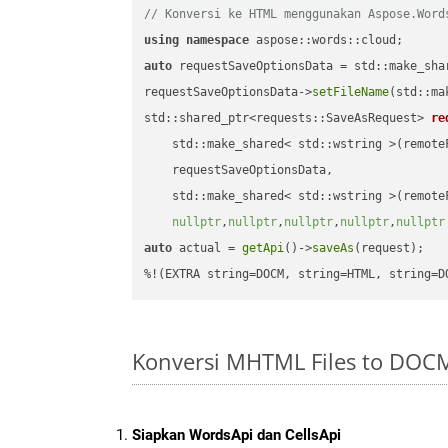
// Konversi ke HTML menggunakan Aspose.Word
using
namespace
auto
 requestSaveOptionsData = std::make_sha
requestSaveOptionsData->
setFileName
(std::ma
std::shared_ptr<requests::SaveAsRequest> 
re
    std::make_shared< std::wstring >(remoteF
    requestSaveOptionsData,

    std::make_shared< std::wstring >(remoteF
nullptr
,
nullptr
,
nullptr
,
nullptr
,
nullptr
auto
 actual = 
getApi
()->
saveAs
(request);

%!(EXTRA string=DOCM, string=HTML, string=D
Konversi MHTML Files to DOC
Siapkan WordsApi dan CellsApi