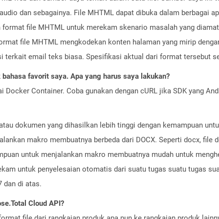
e audio dan sebagainya. File MHTML dapat dibuka dalam berbagai apl
format file MHTML untuk merekam skenario masalah yang diamati
rmat file MHTML mengkodekan konten halaman yang mirip dengan 
terkait email teks biasa. Spesifikasi aktual dari format tersebut se
bahasa favorit saya. Apa yang harus saya lakukan?
ai Docker Container. Coba gunakan dengan cURL jika SDK yang And
atau dokumen yang dihasilkan lebih tinggi dengan kemampuan untu
lankan makro membuatnya berbeda dari DOCX. Seperti docx, file d
emampuan untuk menjalankan makro membuatnya mudah untuk meng
rekam untuk penyelesaian otomatis dari suatu tugas suatu tugas su
 dan di atas.
se.Total Cloud API?
ormat file dari rangkaian produk apa pun ke rangkaian produk lain