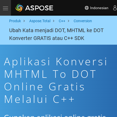
Indonesian
Toggle navigation
Produk
Aspose.Total
C++
Conversion
Ubah Kata menjadi DOT, MHTML ke DOT
Konverter GRATIS atau C++ SDK
Aplikasi Konversi
MHTML To DOT
Online Gratis
Melalui C++