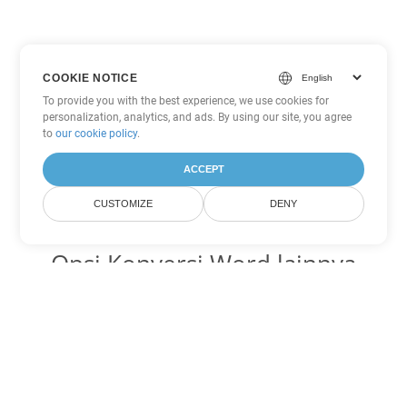
COOKIE NOTICE
To provide you with the best experience, we use cookies for
personalization, analytics, and ads. By using our site, you agree
to
our cookie policy
.
ACCEPT
CUSTOMIZE
DENY
Opsi Konversi Word lainnya
Ubah MHTML menjadi DOC
DOC:
Microsoft Word Binary Format
Ubah MHTML menjadi DOT