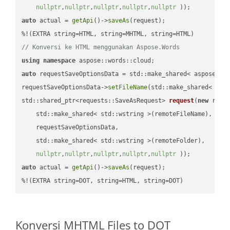
nullptr
,
nullptr
,
nullptr
,
nullptr
,
nullptr
 ))
auto
 actual = 
getApi
()->
saveAs
(request);

// Konversi ke HTML menggunakan Aspose.Words
using
namespace
auto
 requestSaveOptionsData = std::make_shared< aspose::wo
requestSaveOptionsData->
setFileName
(std::make_shared< std
std::shared_ptr<requests::SaveAsRequest> 
request
(
new
 reque
    std::make_shared< std::wstring >(remoteFileName),

    requestSaveOptionsData,

    std::make_shared< std::wstring >(remoteFolder),

nullptr
,
nullptr
,
nullptr
,
nullptr
,
nullptr
 ))
auto
 actual = 
getApi
()->
saveAs
(request);

%!(EXTRA string=DOT, string=HTML, string=DOT)
Konversi MHTML Files to DOT