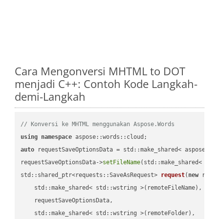
Cara Mengonversi MHTML to DOT
menjadi C++: Contoh Kode Langkah-
demi-Langkah
// Konversi ke MHTML menggunakan Aspose.Words
using
namespace
auto
 requestSaveOptionsData = std::make_shared< aspose::wo
requestSaveOptionsData->
setFileName
(std::make_shared< std
std::shared_ptr<requests::SaveAsRequest> 
request
(
new
 reque
    std::make_shared< std::wstring >(remoteFileName),

    requestSaveOptionsData,

    std::make_shared< std::wstring >(remoteFolder),
