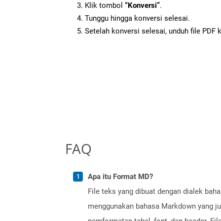
Klik tombol
“Konversi”
.
Tunggu hingga konversi selesai.
Setelah konversi selesai, unduh file PDF 
FAQ
Apa itu Format MD?
File teks yang dibuat dengan dialek ba
menggunakan bahasa Markdown yang juga
pemformatan tabel, font, dan header. F