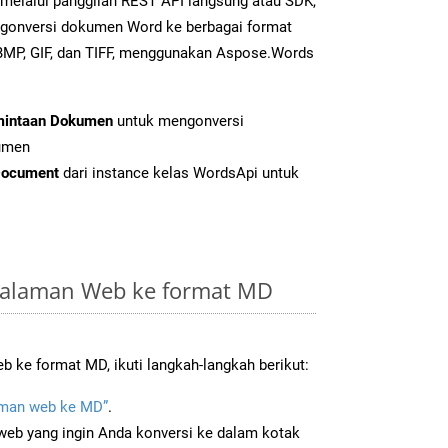
 melalui panggilan REST API langsung atau SDK,
gonversi dokumen Word ke berbagai format
BMP, GIF, dan TIFF, menggunakan Aspose.Words
mintaan Dokumen
untuk mengonversi
umen
Document
dari instance kelas WordsApi untuk
Halaman Web ke format MD
 ke format MD, ikuti langkah-langkah berikut:
man web ke MD”
.
b yang ingin Anda konversi ke dalam kotak