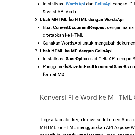
Inisialisasi
WordsApi
dan
CellsApi
dengan ID K
& versi API Anda
Ubah MHTML ke HTML dengan WordsApi
Buat
ConvertDocumentRequest
dengan nama f
ditetapkan ke HTML.
Gunakan WordsApi untuk mengubah dokume
Ubah HTML ke MD dengan CellsApi
Inisialisasi
SaveOption
dari CellsAPI dengan
Panggil
cellsSaveAsPostDocumentSaveAs
un
format
MD
Konversi File Word ke MHTML
Tingkatkan alur kerja konversi dokumen Anda
MHTML ke HTML menggunakan API Aspose.Word