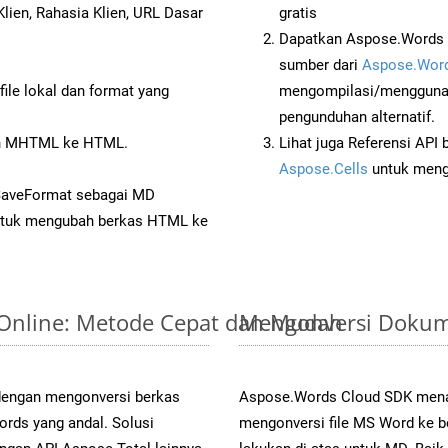
lien, Rahasia Klien, URL Dasar
gratis
Dapatkan Aspose.Words 
sumber dari
Aspose.Word
ile lokal dan format yang
mengompilasi/menggunak
pengunduhan alternatif.
n MHTML ke HTML.
Lihat juga Referensi API
Aspose.Cells
untuk menge
 SaveFormat sebagai MD
tuk mengubah berkas HTML ke
 Online: Metode Cepat dan Mudah
Mengonversi Dokum
 dengan mengonversi berkas
Aspose.Words Cloud SDK mena
s yang andal. Solusi
mengonversi file MS Word ke b