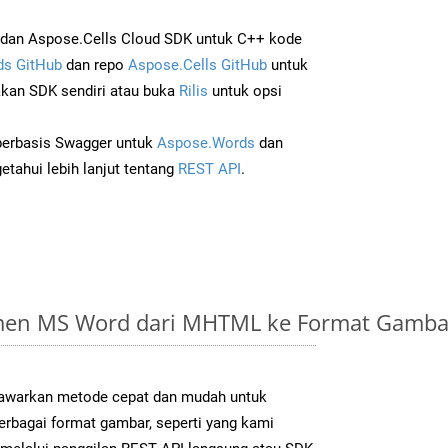
dan Aspose.Cells Cloud SDK untuk C++ kode
s GitHub
dan repo
Aspose.Cells GitHub
untuk
an SDK sendiri atau buka
Rilis
untuk opsi
 berbasis Swagger untuk
Aspose.Words
dan
tahui lebih lanjut tentang
REST API
.
en MS Word dari MHTML ke Format Gambar
warkan metode cepat dan mudah untuk
erbagai format gambar, seperti yang kami