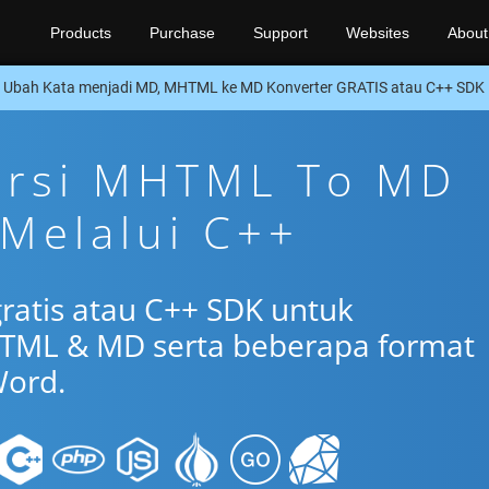
Products
Purchase
Support
Websites
About
Ubah Kata menjadi MD, MHTML ke MD Konverter GRATIS atau C++ SDK
versi MHTML To MD
 Melalui C++
gratis atau C++ SDK untuk
TML & MD serta beberapa format
ord.