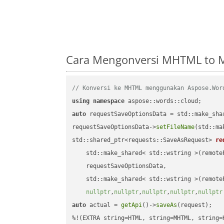
Cara Mengonversi MHTML to M
// Konversi ke MHTML menggunakan Aspose.Wor
using
namespace
auto
 requestSaveOptionsData = std::make_sha
requestSaveOptionsData->
setFileName
(std::ma
std::shared_ptr<requests::SaveAsRequest> 
re
    std::make_shared< std::wstring >(remoteF
    requestSaveOptionsData,

    std::make_shared< std::wstring >(remoteF
nullptr
,
nullptr
,
nullptr
,
nullptr
,
nullptr
auto
 actual = 
getApi
()->
saveAs
(request);
