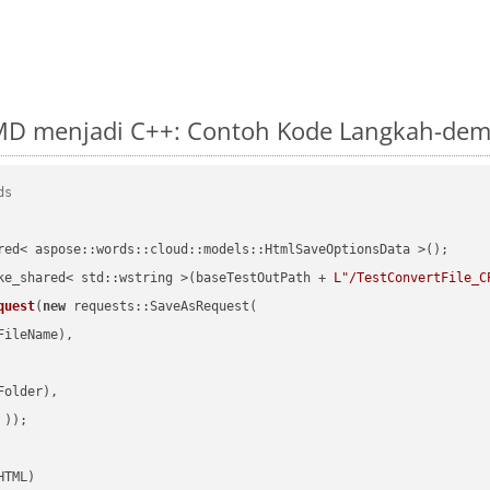
D menjadi C++: Contoh Kode Langkah-dem
ds
red< aspose::words::cloud::models::HtmlSaveOptionsData >();

ke_shared< std::wstring >(baseTestOutPath + 
L"/TestConvertFile_C
quest
(
new
 requests::SaveAsRequest(

ileName),

older),

 ))