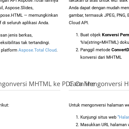
engan API Aspose.Total lainnya
lakukan di atas untuk MD. Baik
l, Aspose.Slides,
Anda dapat dengan mudah men
 Aspose.HTML — memungkinkan
gambar, termasuk JPEG, PNG, 
di seluruh aplikasi Anda.
Cloud API.
Buat objek
Konversi Per
an jenis berkas,
%!a(string=MHTML) dok
sibilitas tak tertandingi.
Panggil metode
Convert
i platform
Aspose.Total Cloud
.
konversi dari MHTML
ngonversi MHTML ke PDF Online
Cara Mengonversi 
ikut:
Untuk mengonversi halaman web
Kunjungi situs web
“Hala
Masukkan URL halaman we