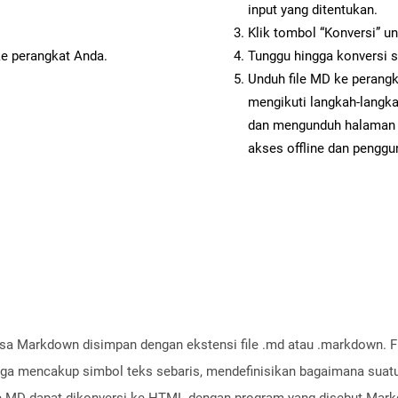
input yang ditentukan.
Klik tombol “Konversi” u
ke perangkat Anda.
Tunggu hingga konversi s
Unduh file MD ke perangk
mengikuti langkah-langk
dan mengunduh halaman 
akses offline dan penggun
hasa Markdown disimpan dengan ekstensi file .md atau .markdown. 
 mencakup simbol teks sebaris, mendefinisikan bagaimana suatu t
ile MD dapat dikonversi ke HTML dengan program yang disebut Mar