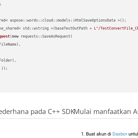
s
red< aspose::words::cloud::models::HtmlSaveOptionsData >();

ke_shared< std::wstring >(baseTestOutPath + 
L"/TestConvertFile_C
quest
(
new
 requests::SaveAsRequest(

ileName),

older),

 ))
Sederhana pada C++ SDK
Mulai manfaatkan A
Buat akun di
Dasbor
untuk