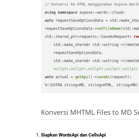
// Konversi ke HTML menggunakan Aspose.Word
using
namespace
auto
 requestSaveOptionsData = std::make_sha
requestSaveOptionsData->
setFileName
(std::ma
std::shared_ptr<requests::SaveAsRequest> 
re
    std::make_shared< std::wstring >(remoteF
    requestSaveOptionsData,

    std::make_shared< std::wstring >(remoteF
nullptr
,
nullptr
,
nullptr
,
nullptr
,
nullptr
auto
 actual = 
getApi
()->
saveAs
(request);

%!(EXTRA string=MD, string=HTML, string=MD)
Konversi MHTML Files to MD 
Siapkan WordsApi dan CellsApi