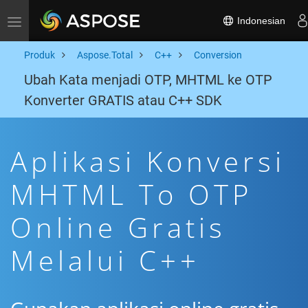
Indonesian
Toggle navigation
Produk
Aspose.Total
C++
Conversion
Ubah Kata menjadi OTP, MHTML ke OTP
Konverter GRATIS atau C++ SDK
Aplikasi Konversi
MHTML To OTP
Online Gratis
Melalui C++