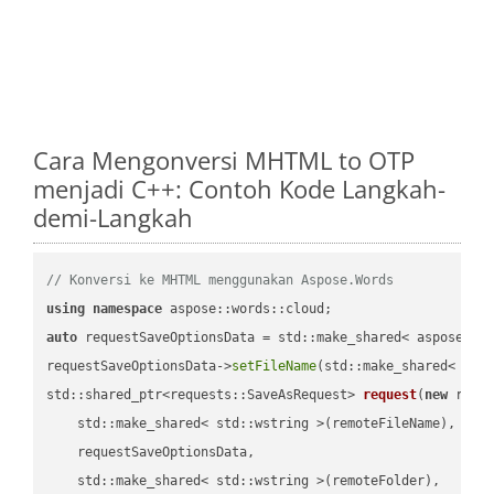
Cara Mengonversi MHTML to OTP
menjadi C++: Contoh Kode Langkah-
demi-Langkah
// Konversi ke MHTML menggunakan Aspose.Words
using
namespace
auto
 requestSaveOptionsData = std::make_shared< aspose::wo
requestSaveOptionsData->
setFileName
(std::make_shared< std
std::shared_ptr<requests::SaveAsRequest> 
request
(
new
 reque
    std::make_shared< std::wstring >(remoteFileName),

    requestSaveOptionsData,

    std::make_shared< std::wstring >(remoteFolder),
