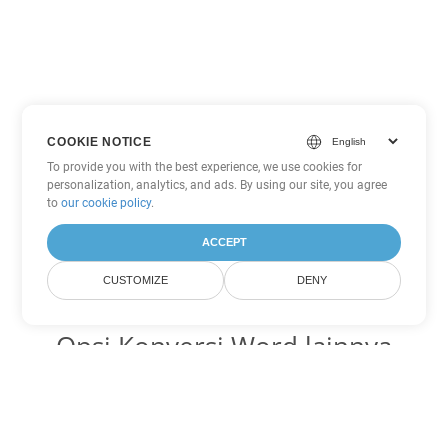
COOKIE NOTICE
To provide you with the best experience, we use cookies for
personalization, analytics, and ads. By using our site, you agree
to
our cookie policy
.
ACCEPT
CUSTOMIZE
DENY
Opsi Konversi Word lainnya
Ubah MHTML menjadi DOC
DOC:
Microsoft Word Binary Format