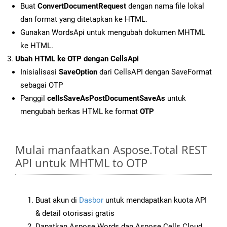
Buat
ConvertDocumentRequest
dengan nama file lokal
dan format yang ditetapkan ke HTML.
Gunakan WordsApi untuk mengubah dokumen MHTML
ke HTML.
Ubah HTML ke OTP dengan CellsApi
Inisialisasi
SaveOption
dari CellsAPI dengan SaveFormat
sebagai OTP
Panggil
cellsSaveAsPostDocumentSaveAs
untuk
mengubah berkas HTML ke format
OTP
Mulai manfaatkan Aspose.Total REST
API untuk MHTML to OTP
Buat akun di
Dasbor
untuk mendapatkan kuota API
& detail otorisasi gratis
Dapatkan Aspose.Words dan Aspose.Cells Cloud