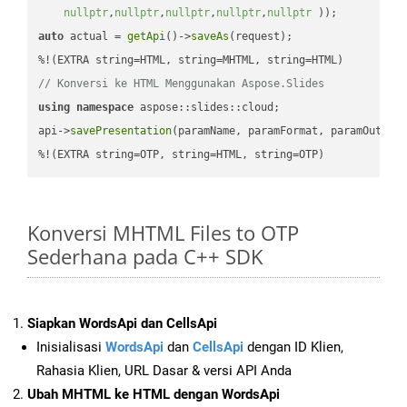
nullptr
,
nullptr
,
nullptr
,
nullptr
,
nullptr
 ))
auto
 actual = 
getApi
()->
saveAs
(request);

// Konversi ke HTML Menggunakan Aspose.Slides
using
namespace
 aspose::slides::cloud;            

api->
savePresentation
(paramName, paramFormat, paramOutPat
%!(EXTRA string=OTP, string=HTML, string=OTP)
Konversi MHTML Files to OTP
Sederhana pada C++ SDK
Siapkan WordsApi dan CellsApi
Inisialisasi
WordsApi
dan
CellsApi
dengan ID Klien,
Rahasia Klien, URL Dasar & versi API Anda
Ubah MHTML ke HTML dengan WordsApi