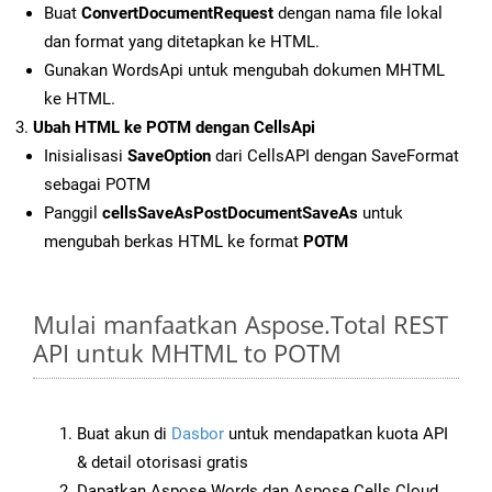
Buat
ConvertDocumentRequest
dengan nama file lokal
dan format yang ditetapkan ke HTML.
Gunakan WordsApi untuk mengubah dokumen MHTML
ke HTML.
Ubah HTML ke POTM dengan CellsApi
Inisialisasi
SaveOption
dari CellsAPI dengan SaveFormat
sebagai POTM
Panggil
cellsSaveAsPostDocumentSaveAs
untuk
mengubah berkas HTML ke format
POTM
Mulai manfaatkan Aspose.Total REST
API untuk MHTML to POTM
Buat akun di
Dasbor
untuk mendapatkan kuota API
& detail otorisasi gratis
Dapatkan Aspose.Words dan Aspose.Cells Cloud