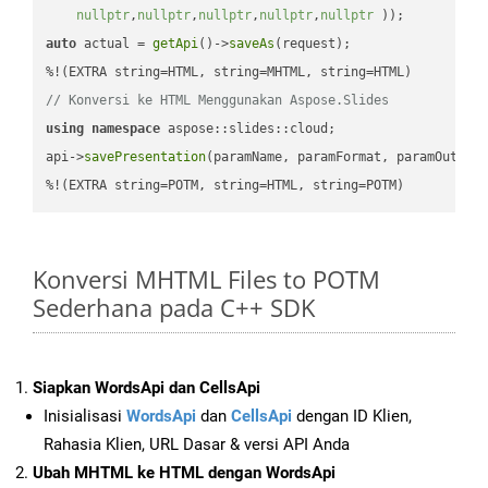
nullptr
,
nullptr
,
nullptr
,
nullptr
,
nullptr
 ))
auto
 actual = 
getApi
()->
saveAs
(request);

// Konversi ke HTML Menggunakan Aspose.Slides
using
namespace
 aspose::slides::cloud;            

api->
savePresentation
(paramName, paramFormat, paramOutPat
%!(EXTRA string=POTM, string=HTML, string=POTM)
Konversi MHTML Files to POTM
Sederhana pada C++ SDK
Siapkan WordsApi dan CellsApi
Inisialisasi
WordsApi
dan
CellsApi
dengan ID Klien,
Rahasia Klien, URL Dasar & versi API Anda
Ubah MHTML ke HTML dengan WordsApi