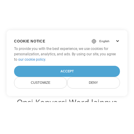
COOKIE NOTICE
To provide you with the best experience, we use cookies for
personalization, analytics, and ads. By using our site, you agree
to
our cookie policy
.
ACCEPT
CUSTOMIZE
DENY
Opsi Konversi Word lainnya
Ubah MHTML menjadi DOC
DOC:
Microsoft Word Binary Format