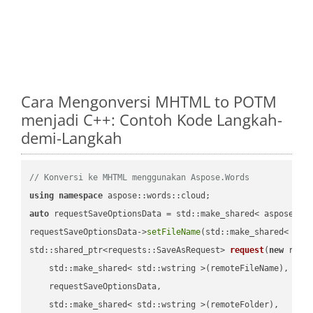
Cara Mengonversi MHTML to POTM
menjadi C++: Contoh Kode Langkah-
demi-Langkah
// Konversi ke MHTML menggunakan Aspose.Words
using
namespace
auto
 requestSaveOptionsData = std::make_shared< aspose::wo
requestSaveOptionsData->
setFileName
(std::make_shared< std
std::shared_ptr<requests::SaveAsRequest> 
request
(
new
 reque
    std::make_shared< std::wstring >(remoteFileName),

    requestSaveOptionsData,

    std::make_shared< std::wstring >(remoteFolder),
