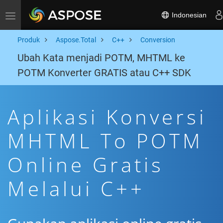
Indonesian
Toggle navigation
Produk
Aspose.Total
C++
Conversion
Ubah Kata menjadi POTM, MHTML ke
POTM Konverter GRATIS atau C++ SDK
Aplikasi Konversi
MHTML To POTM
Online Gratis
Melalui C++